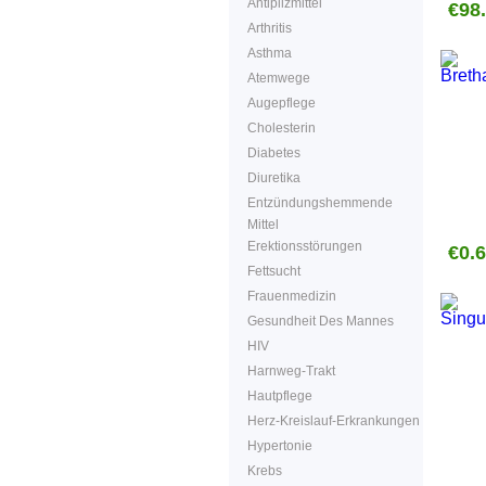
Antipilzmittel
€98
Arthritis
Asthma
Atemwege
Augepflege
Cholesterin
Diabetes
Diuretika
Entzündungshemmende
Mittel
Erektionsstörungen
€0.
Fettsucht
Frauenmedizin
Gesundheit Des Mannes
HIV
Harnweg-Trakt
Hautpflege
Herz-Kreislauf-Erkrankungen
Hypertonie
Krebs