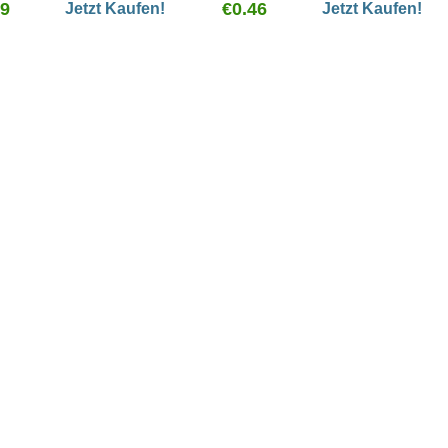
79
wurde und zur Vorbeugung
€0.46
Jetzt Kaufen!
Jetzt Kaufen!
gegen Asthma-Attacken
nach körperlicher
Anstrengung geeignet.