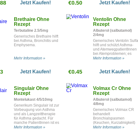
.88
€0.50
Lungenaufblähung.
Jetzt Kaufen!
Jetzt Kaufen!
Brethaire Ohne
Ventolin Ohne
Rezept
Rezept
Terbutaline 2.5/5mg
Albuterol (salbutamol)
2/4mg
Generisches Brethaire hilft
bei Asthma, Bronchitis und
Generisches Ventolin Sulfa
Emphysema.
hilft und schützt Asthma-
und AtemwegpatientInnen
bei Atemproblemen; es
wirkt auch bei
Mehr Information »
Mehr Information »
Atemproblemen, die durch
Sport verursacht wurden.
63
€0.45
Jetzt Kaufen!
Jetzt Kaufen!
Singulair Ohne
Volmax Cr Ohne
Rezept
Rezept
Montelukast 4/5/10mg
Albuterol (salbutamol)
4/8mg
Generikum Singulair ist zur
Vorbeugung von Asthma
Generisches Volmax CR
und als Langzeittherapie
behandelt
für Asthma gedacht. Für
Bronchialspasmen
manche PatientInnen ist es
(Keuchen, Kurzatmigkeit)
auch zur Behandlung einer
wie z.B. Asthma.
Mehr Information »
Mehr Information »
laufenden Nase, die durch
Allergien hervorgerufen