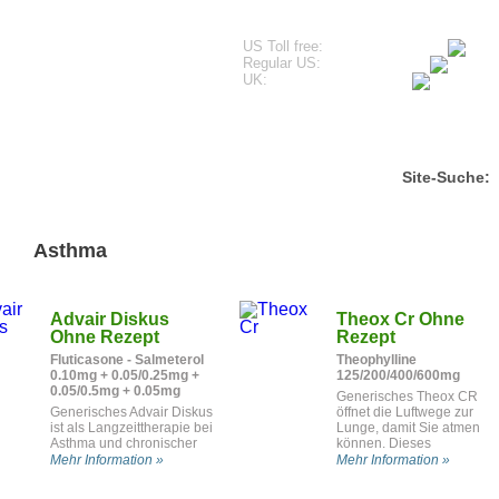
US Toll free:
Regular US:
UK:
Kundenreferenzen
Häufige Fragen
Kontakt
B
Site-Suche:
Asthma
Advair Diskus
Theox Cr Ohne
Ohne Rezept
Rezept
Fluticasone - Salmeterol
Theophylline
0.10mg + 0.05/0.25mg +
125/200/400/600mg
0.05/0.5mg + 0.05mg
Generisches Theox CR
Generisches Advair Diskus
öffnet die Luftwege zur
ist als Langzeittherapie bei
Lunge, damit Sie atmen
Asthma und chronischer
können. Dieses
Bronchitis (COPD) bei
Medikament dient der
Mehr Information »
Mehr Information »
bestimmten Patienten
Behandlung von Asthma,
geeignet.
Bronchitis und