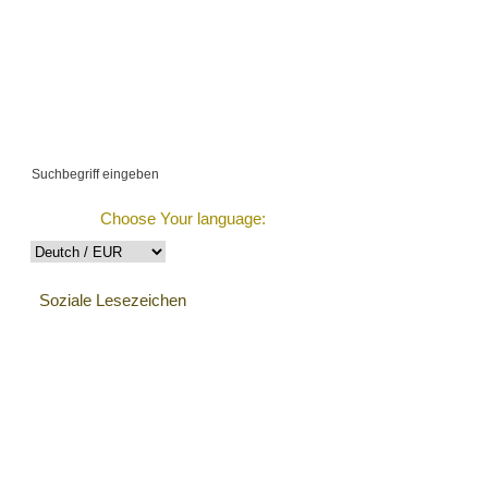
€0.00 (0 items)
estellung Verfolgen
Choose Your language:
Soziale Lesezeichen
Kundenreferenzen