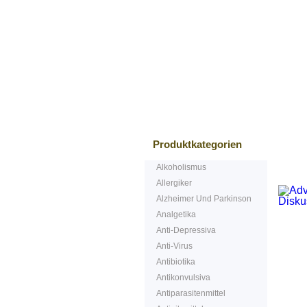
Bestsellers
Produktkategorien
Alkoholismus
Allergiker
Alzheimer Und Parkinson
Analgetika
Anti-Depressiva
Anti-Virus
Antibiotika
Antikonvulsiva
Antiparasitenmittel