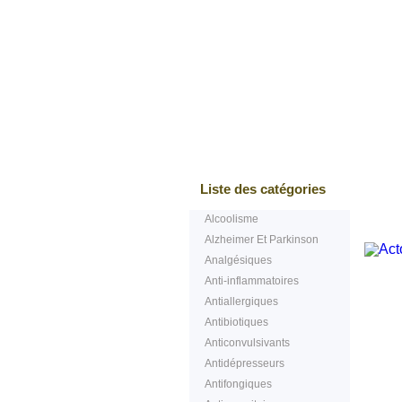
Bestsellers
Test
Liste des catégories
Alcoolisme
Alzheimer Et Parkinson
Analgésiques
Anti-inflammatoires
Antiallergiques
Antibiotiques
Anticonvulsivants
Antidépresseurs
Antifongiques