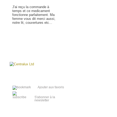
J'ai reçu la commande à
temps et ce medicament
fonctionne parfaitement. Ma
femme vous dit merci aussi,
notre lit, couvertures etc...
En savoir plus »
s
e
Ajouter aux favoris
e
S'abonner à la
newsletter