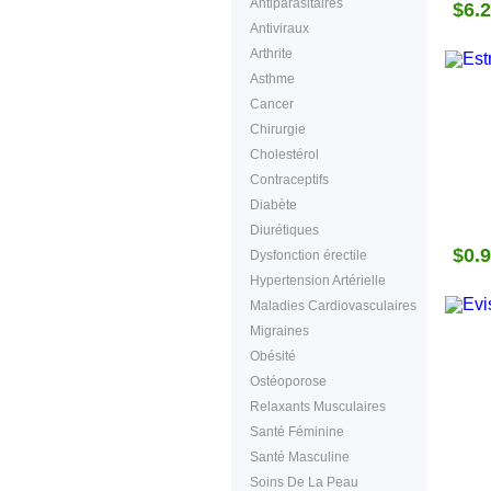
Antiparasitaires
$6.
Antiviraux
Arthrite
Asthme
Cancer
Chirurgie
Cholestérol
Contraceptifs
Diabète
Diurétiques
$0.
Dysfonction érectile
Hypertension Artérielle
Maladies Cardiovasculaires
Migraines
Obésité
Ostéoporose
Relaxants Musculaires
Santé Féminine
Santé Masculine
Soins De La Peau