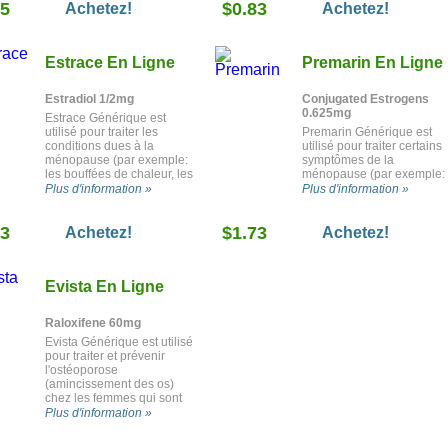
25
$0.83
Achetez!
Achetez!
Estrace En Ligne
Premarin En Ligne
Estradiol 1/2mg
Conjugated Estrogens
0.625mg
Estrace Générique est
utilisé pour traiter les
Premarin Générique est
conditions dues à la
utilisé pour traiter certains
ménopause (par exemple:
symptômes de la
les bouffées de chaleur, les
ménopause (par exemple:
démangeaisons vaginales,
les bouffées de chaleur, la
Plus d'information »
Plus d'information »
les sensations de brûlure
sécheresse vaginale ou le
vaginales ou la sécheresse
démangeaisons
93
vaginale), pour traiter
$1.73
vaginales). Il est utilisé
Achetez!
Achetez!
l'atrophie vulvaire ou
pour prévenir l'ostéoporos
vaginale, et afin de
(faiblesse des os) après la
prévenir l'ostéoporose
ménopause chez certains
Evista En Ligne
(fragilité des os). Il est
patients. Il est également
également utilisé dans la
utilisé chez certains
thérapie de remplacement
patients afin de traiter de
Raloxifene 60mg
de l'oestrogène après une
faibles niveaux
insuffisance ovarienne et
Evista Générique est utilisé
d'oestrogènes, le cancer d
afin de soulager les
pour traiter et prévenir
la prostate ou le cancer du
symptômes du cancer du
l'ostéoporose
sein.
sein.
(amincissement des os)
chez les femmes qui sont
postménopausées. Il est
Plus d'information »
également utilisé pour
réduire le risque de cancer