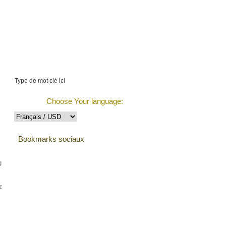
$0.00 (0 items)
Suivre la commande
Choose Your language:
Bookmarks sociaux
g
z
Testimonials