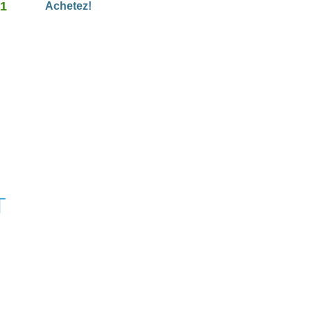
31
du sein invasif chez
Achetez!
certaines femmes qui sont
postménopausées.
T