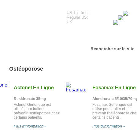
US Toll free:
Regular US:
UK:
imonials
Questions fréquentes
Contactez-nous
Recherche sur le site
Ostéoporose
Actonel En Ligne
Fosamax En Ligne
Residronate 35mg
Alendronate 5/10/35/70m
Actonel Générique est
Fosamax Générique est
utilisé pour traiter et
utilisé pour traiter et
prévenir l'ostéoporose chez
prévenir l'ostéoporose che
certains patients.
certains patients.
Plus d'information »
Plus d'information »