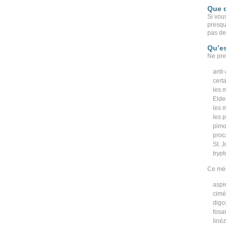
Que d
Si vous
presqu
pas de
Qu’es
Ne pre
anti
cert
les 
Elde
les 
les 
pimo
proc
St. J
tryp
Ce méd
aspi
cimé
digo
fosa
linéz