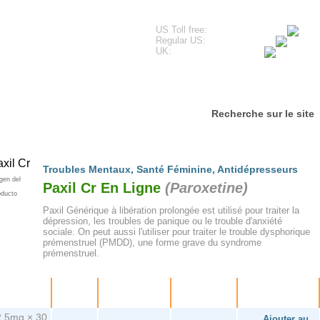
US Toll free:
Regular US:
UK:
imonials
Questions fréquentes
Contactez-nous
Recherche sur le site
Troubles Mentaux
,
Santé Féminine
,
Antidépresseurs
gen del
Paxil Cr En Ligne
(
Paroxetine
)
oducto
Paxil Générique à libération prolongée est utilisé pour traiter la
dépression, les troubles de panique ou le trouble d'anxiété
sociale. On peut aussi l'utiliser pour traiter le trouble dysphorique
prémenstruel (PMDD), une forme grave du syndrome
prémenstruel.
Paquet
Prix
Par
D'épargne
Achetez!
comprimé
2.5mg × 30
Ajouter au