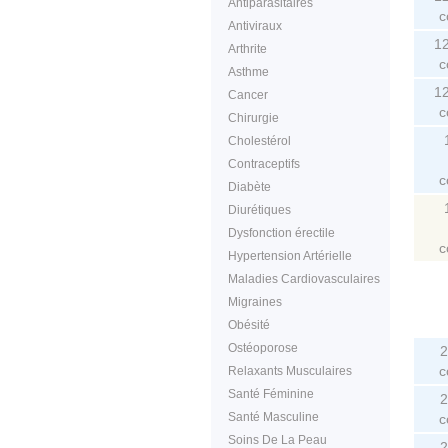
Antiparasitaires
c
Antiviraux
1
Arthrite
c
Asthme
1
Cancer
c
Chirurgie
Cholestérol
Contraceptifs
c
Diabète
Diurétiques
Dysfonction érectile
c
Hypertension Artérielle
Maladies Cardiovasculaires
Migraines
Obésité
Ostéoporose
2
c
Relaxants Musculaires
Santé Féminine
2
Santé Masculine
c
Soins De La Peau
2