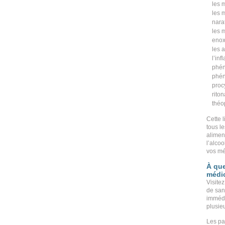
les 
les 
narat
les 
enox
les 
l’in
phén
phén
proc
riton
théo
Cette l
tous l
alimen
l’alcoo
vos mé
À que
médi
Visitez
de san
immédi
plusie
Les pat