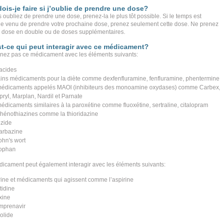
ois-je faire si j’oublie de prendre une dose?
 oubliez de prendre une dose, prenez-la le plus tôt possible. Si le temps est
e venu de prendre votre prochaine dose, prenez seulement cette dose. Ne prenez
 dose en double ou de doses supplémentaires.
t-ce qui peut interagir avec ce médicament?
nez pas ce médicament avec les éléments suivants:
-acides
ains médicaments pour la diète comme dexfenfluramine, fenfluramine, phentermine
médicaments appelés MAOI (inhibiteurs des monoamine oxydases) comme Carbex
pryl, Marplan, Nardil et Parnate
médicaments similaires à la paroxétine comme fluoxétine, sertraline, citalopram
phénothiazines comme la thioridazine
zide
arbazine
ohn's wort
tophan
icament peut également interagir avec les éléments suivants:
rine et médicaments qui agissent comme l’aspirine
tidine
xine
mprenavir
olide