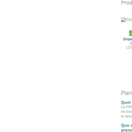
Prod
Depa
(
125
Paro
Quel
La PARO
les tr
le str
Que d
pren