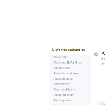
Bestsellers
Test
Liste des catégories
Alcoolisme
Ima
Alzheimer Et Parkinson
pr
Analgésiques
Anti-inflammatoires
Antiallergiques
Antibiotiques
Anticonvulsivants
Antidépresseurs
Antifongiques
1