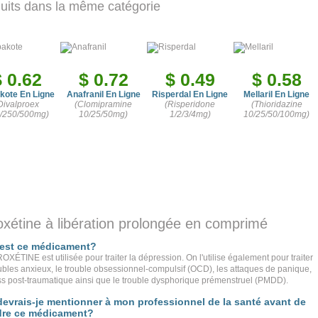
uits dans la même catégorie
$ 0.62
$ 0.72
$ 0.49
$ 0.58
kote En Ligne
Anafranil En Ligne
Risperdal En Ligne
Mellaril En Ligne
Divalproex
(Clomipramine
(Risperidone
(Thioridazine
/250/500mg)
10/25/50mg)
1/2/3/4mg)
10/25/50/100mg)
xétine à libération prolongée en comprimé
 est ce médicament?
XÉTINE est utilisée pour traiter la dépression. On l'utilise également pour traiter
oubles anxieux, le trouble obsessionnel-compulsif (OCD), les attaques de panique,
ess post-traumatique ainsi que le trouble dysphorique prémenstruel (PMDD).
evrais-je mentionner à mon professionnel de la santé avant de
dre ce médicament?