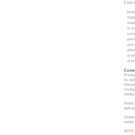
Il doit
troub
mala
mala
si v
conv
pens
une 
alime
si v
si vo
Comm
Prenez
ou san
interv
l’indi
médeci
Parlez 
spécial
Surdos
centre 
NOTE: 