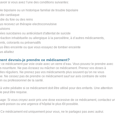
 savoir si vous avez l’une des conditions suivantes:
le bipolaire ou un historique familial de trouble bipolaire
die cardiaque
die du foie ou des reins
ous recevez un thérapie electroconvulsive
ulsions
ées suicidaires ou antécédant d'attentat de suicide
réaction inhabituelle ou allergique à la paroxétine, à d’autres médicaments,
nts, colorants ou préservatifs
ous êtes enceinte ou que vous essayez de tomber enceinte
us allaitez
ent devrais-je prendre ce médicament?
 ce médicament par voie orale avec un verre d’eau. Vous pouvez le prendre avec
s nourriture. Ne pas écrasez ou mâcher ce médicament. Prenez vos doses à
alles réguliers. Ne prenez pas vos médicaments plus souvent qu’on ne vous
que. Ne cessez pas de prendre ce médicament sauf sur avis contraire de votre
n ou professionnel de la santé.
à votre pédiatre si ce médicament doit être utilisé pour des enfants. Une attention
e peut être requise.
age: Si vous croyez avoir pris une dose excessive de ce médicament, contactez u
anti-poison ou une urgence d’hôpital le plus tôt possible.
Ce médicament est uniquement pour vous, ne le partagez pas avec autrui.