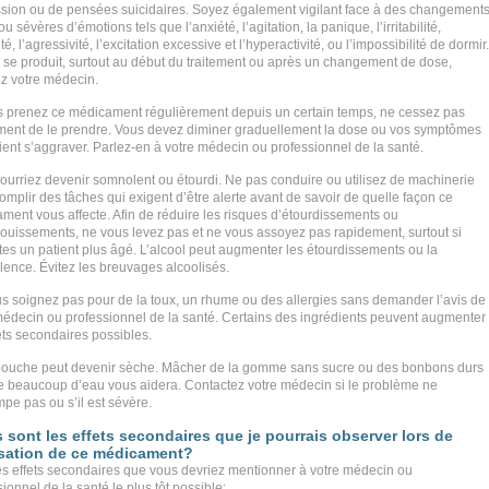
sion ou de pensées suicidaires. Soyez également vigilant face à des changement
ou sévères d’émotions tels que l’anxiété, l’agitation, la panique, l’irritabilité,
lité, l’agressivité, l’excitation excessive et l’hyperactivité, ou l’impossibilité de dormir.
a se produit, surtout au début du traitement ou après un changement de dose,
z votre médecin.
s prenez ce médicament régulièrement depuis un certain temps, ne cessez pas
ment de le prendre. Vous devez diminer graduellement la dose ou vos symptômes
ient s’aggraver. Parlez-en à votre médecin ou professionnel de la santé.
ourriez devenir somnolent ou étourdi. Ne pas conduire ou utilisez de machinerie
omplir des tâches qui exigent d’être alerte avant de savoir de quelle façon ce
ment vous affecte. Afin de réduire les risques d’étourdissements ou
ouissements, ne vous levez pas et ne vous assoyez pas rapidement, surtout si
tes un patient plus âgé. L’alcool peut augmenter les étourdissements ou la
ence. Évitez les breuvages alcoolisés.
s soignez pas pour de la toux, un rhume ou des allergies sans demander l’avis de
médecin ou professionnel de la santé. Certains des ingrédients peuvent augmenter
ets secondaires possibles.
bouche peut devenir sèche. Mâcher de la gomme sans sucre ou des bonbons durs
re beaucoup d’eau vous aidera. Contactez votre médecin si le problème ne
pe pas ou s’il est sévère.
 sont les effets secondaires que je pourrais observer lors de
lisation de ce médicament?
les effets secondaires que vous devriez mentionner à votre médecin ou
ionnel de la santé le plus tôt possible: