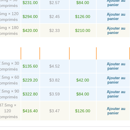
Ajouter au
$231.00
$2.57
$84.00
panier
omprimés
5mg × 120
Ajouter au
$294.00
$2.45
$126.00
panier
omprimés
5mg × 180
Ajouter au
$420.00
$2.33
$210.00
panier
omprimés
Paquet
Prix
Par
D'épargne
Achetez!
comprimé
7.5mg × 30
Ajouter au
$135.60
$4.52
panier
omprimés
7.5mg × 60
Ajouter au
$229.20
$3.82
$42.00
panier
T
omprimés
7.5mg × 90
Ajouter au
$322.80
$3.59
$84.00
panier
omprimés
37.5mg ×
Ajouter au
120
$416.40
$3.47
$126.00
panier
omprimés