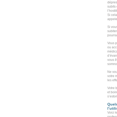
dépres
subits 
l’hosti
Si cel
appele
Si vou
subite
pourra
Vous p
ou acc
médica
d’évan
vous ê
somnol
Ne vou
votre 
les eff
Votre 
et boi
s’estom
Quels
l’uti
Voici 
profess