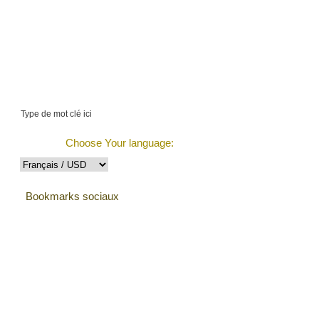
$219798.38 (1421
items)
Suivre la commande
Choose Your language:
Bookmarks sociaux
Testimonials