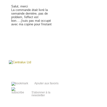
Salut, merci
La commande était livré la
semainde dernière, pas de
problem, l'effect est
bon.....j'suis pas mal occupé
avec ma copine pour l'instant
En savoir plus »
Ajouter aux favoris
S'abonner à la
newsletter