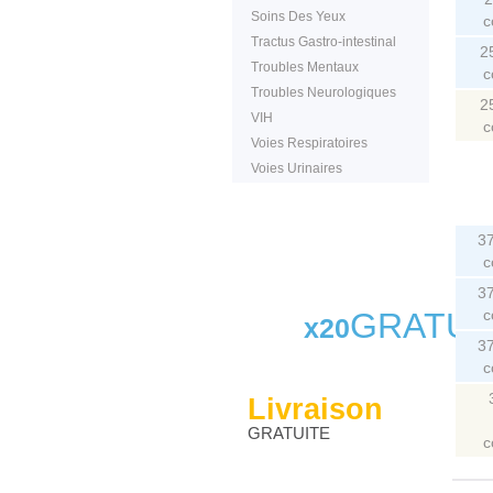
Soins Des Yeux
c
Tractus Gastro-intestinal
2
Troubles Mentaux
c
Troubles Neurologiques
2
VIH
c
Voies Respiratoires
Voies Urinaires
3
c
3
GRATUI
c
x20
3
c
Livraison
GRATUITE
c