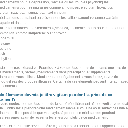
médicaments pour la dépression, l'anxiété ou les troubles psychotiques
médicaments pour les migraines comme almotriptan, eletriptan, frovatriptan,
riptan, rizatriptan, sumatriptan, zolmitriptan
médicaments qui traitent ou préviennent les caillots sanguins comme warfarin,
aparin et dalteparin
anti-inflammatoires non stéroïdiens (NSAIDs), les médicaments pour la douleur et
flammation, comme libuprofène ou naproxen
obarbital
ytoïne
yclidine
avir
phylline
iste n’est pas exhaustive. Fournissez à vos professionnels de la santé une liste de
es médicaments, herbes, médicaments sans prescription et suppléments
taires que vous utilisez. Mentionnez-leur également si vous fumez, buvez de
l ou utilisez des drogues illégales. Certains de ces éléments peuvent interagir avec
dicaments.
ls éléments devrais-je être vigilant pendant la prise de ce
cament?
 votre médecin ou professionnel de la santé régulièrement afin de vérifier votre état
té. Continuez à prendre votre médicament même si vous ne vous sentez pas mieu
atement. Il est possible que vous ayiez à prendre ce médicament pendant
urs semaines avant de ressentir les effets complets de ce médicament.
ients et leur famille devraient être vigilants face à l’apparition ou l’aggravation de