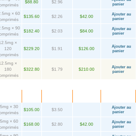
$88.80
$2.96
panier
omprimés
2.5mg × 60
Ajouter au
$135.60
$2.26
$42.00
panier
omprimés
2.5mg × 90
Ajouter au
$182.40
$2.03
$84.00
panier
omprimés
12.5mg ×
Ajouter au
120
$229.20
$1.91
$126.00
panier
omprimés
12.5mg ×
Ajouter au
180
$322.80
$1.79
$210.00
panier
omprimés
Paquet
Prix
Par
D'épargne
Achetez!
comprimé
5mg × 30
Ajouter au
$105.00
$3.50
panier
omprimés
5mg × 60
Ajouter au
$168.00
$2.80
$42.00
panier
omprimés
5mg × 90