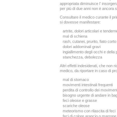
appropriata diminuisce l' insorgenza 
per più di due anni non è ancora s
Consultare il medico curante il pr
si dovesse manifestare:
artrite, dolori articolari e tender
mal di schiena
rash, cutanei, prurito, fiato corto
dolori addominali gravi
ingiallimento degli occhi e della 
stanchezza, debolezza
Altri effetti indesiderati, che non
medico, da riportare in caso di pro
mal di stomaco
movimenti intestinali frequenti
perdita di controllo dei movimenti
bisogno urgente di andare in ba
feci oleose e grasse
scariche oleose
meteorismo con rilascita di feci
feci di colore arancio o marrone