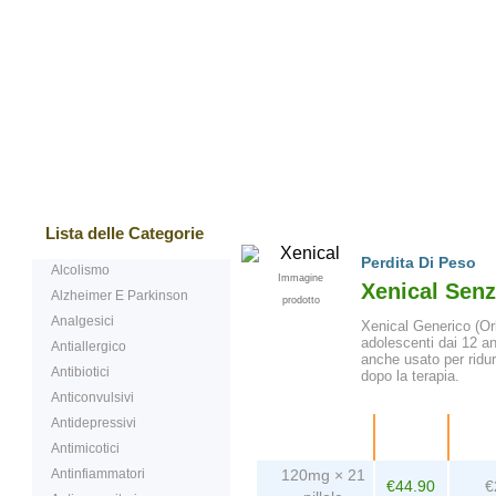
I più venduti
Testimonianze
Do
Lista delle Categorie
Perdita Di Peso
Alcolismo
Immagine
Xenical Senz
Alzheimer E Parkinson
prodotto
Analgesici
Xenical Generico (Orli
adolescenti dai 12 ann
Antiallergico
anche usato per ridurr
Antibiotici
dopo la terapia.
Anticonvulsivi
Antidepressivi
Confezione
Prezzo
Per 
Antimicotici
Antinfiammatori
120mg × 21
€44.90
€