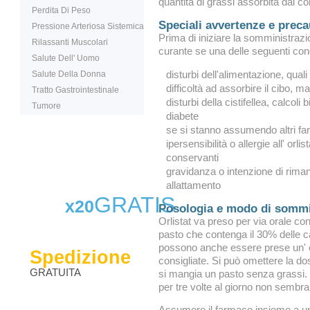
quantità di grassi assorbita dal co
Perdita Di Peso
Speciali avvertenze e preca
Pressione Arteriosa Sistemica
Prima di iniziare la somministraz
Rilassanti Muscolari
curante se una delle seguenti con
Salute Dell' Uomo
Salute Della Donna
disturbi dell'alimentazione, qual
difficoltà ad assorbire il cibo, 
Tratto Gastrointestinale
disturbi della cistifellea, calcoli bi
Tumore
diabete
se si stanno assumendo altri fa
ipersensibilità o allergie all' orli
conservanti
gravidanza o intenzione di riman
allattamento
GRATIS
x20
Posologia e modo di sommi
Orlistat va preso per via orale c
pasto che contenga il 30% delle ca
possono anche essere prese un' o
Spedizione
consigliate. Si può omettere la do
GRATUITA
si mangia un pasto senza grassi. 
per tre volte al giorno non sembra