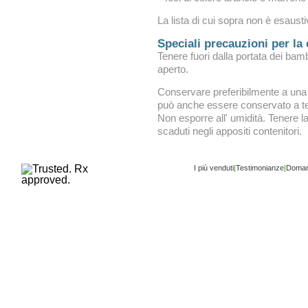
La lista di cui sopra non è esaustiv
Speciali precauzioni per la
Tenere fuori dalla portata dei bam
aperto.
Conservare preferibilmente a una 
può anche essere conservato a t
Non esporre all' umidità. Tenere l
scaduti negli appositi contenitori.
I più venduti
|
Testimonianze
|
Doman
Copyright ©
www.buy-trusted-tablets.com
is