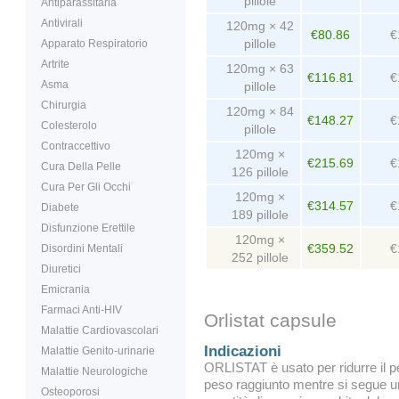
pillole
Antiparassitaria
Antivirali
120mg × 42
€80.86
€
pillole
Apparato Respiratorio
Artrite
120mg × 63
€116.81
€
Asma
pillole
Chirurgia
120mg × 84
€148.27
€
Colesterolo
pillole
Contraccettivo
120mg ×
€215.69
€
Cura Della Pelle
126 pillole
Cura Per Gli Occhi
120mg ×
€314.57
€
Diabete
189 pillole
Disfunzione Erettile
120mg ×
€359.52
€
Disordini Mentali
252 pillole
Diuretici
Emicrania
Farmaci Anti-HIV
Orlistat capsule
Malattie Cardiovascolari
Indicazioni
Malattie Genito-urinarie
ORLISTAT è usato per ridurre il pe
Malattie Neurologiche
peso raggiunto mentre si segue una
Osteoporosi