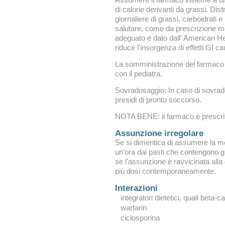
Assumere il farmaco insieme a un
di calorie derivanti da grassi. Distr
giornaliere di grassi, carboidrati 
salutare, come da prescrizione m
adeguato è dato dall' American He
riduce l'insorgenza di effetti GI cau
La somministrazione del farmaco
con il pediatra.
Sovradosaggio: In caso di sovrados
presidi di pronto soccorso.
NOTA BENE: il farmaco è prescrit
Assunzione irregolare
Se si dimentica di assumere la med
un'ora dai pasti che contengono 
se l'assunzione è ravvicinata al
più dosi contemporaneamente.
Interazioni
integratori dietetici, quali beta-
warfarin
ciclosporina