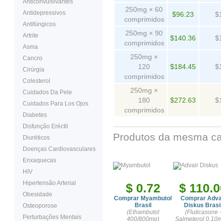
Anticonvulsivantes
250mg × 60
Antidepressivos
$96.23
$
comprimidos
Antifúngicos
250mg × 90
Artrite
$140.36
$
comprimidos
Asma
250mg ×
Cancro
120
$184.45
$
Cirúrgia
comprimidos
Colesterol
250mg ×
Cuidados Da Pele
180
$272.63
$
Cuidados Para Los Ojos
comprimidos
Diabetes
Disfunção Eréctil
Produtos da mesma ca
Diuréticos
Doenças Cardiovasculares
Enxaquecas
HIV
Hipertensão Arterial
$ 0.72
$ 110.0
Obesidade
Comprar Myambutol
Comprar Adva
Brasil
Diskus Brasi
Osteoporose
(Ethambutol
(Fluticasone 
Perturbações Mentais
400/800mg)
Salmeterol 0.10