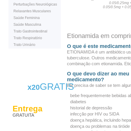
0.05/0.25mg 
Perturbações Neurológicas
0.05/0.5mg + 0.0
Relaxantes Musculares
Saúde Feminina
Saúde Masculina
Trato Gastrointestinal
Etionamida em compri
Trato Respiratório
Trato Urinário
O que é este medicamen
ETIONAMIDA é um antibiótico usa
tuberculose. Outros medicamento
combinação com etionamida. Eti
O que devo dizer ao meu 
medicamento?
GRATIS
Ele precisa de saber se tem alg
x20
bebe frequentemente bebidas al
diabetes
Entrega
historial de depressão
infecção por HIV ou SIDA
GRATUITA
doença hepática, incluindo hepat
doença ou problemas na tiróide