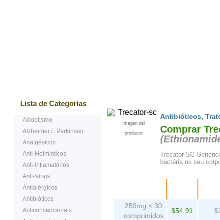
Mais vendidos
Testemunhos
Questões Ma
Lista de Categorias
Antibióticos
,
Trat
Alcoolismo
Imagen del
Comprar Trec
Alzheimer E Parkinson
producto
(
Ethionamid
Analgésicos
Anti-Helmínticos
Trecator-SC Genérico
bactéria no seu corpo
Anti-Inflamatórios
Anti-Virais
Embalagem
Preço
Antialérgicos
comp
Antibióticos
250mg × 30
Anticoncepcionais
$54.91
$
comprimidos