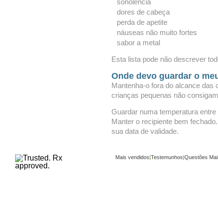
sonolência
dores de cabeça
perda de apetite
náuseas não muito fortes
sabor a metal
Esta lista pode não descrever tod
Onde devo guardar o me
Mantenha-o fora do alcance das 
crianças pequenas não consigam 
Guardar numa temperatura entre o
Manter o recipiente bem fechado.
sua data de validade.
Mais vendidos
|
Testemunhos
|
Questões Mai
Copyright ©
www.buy-trusted-tablets.com
is an a