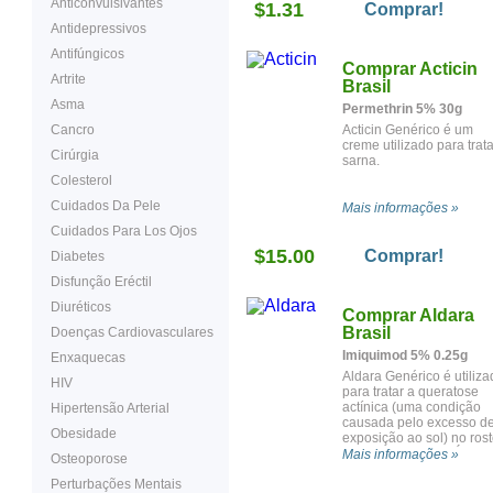
Anticonvulsivantes
$1.31
Comprar!
Antidepressivos
Antifúngicos
Comprar Acticin
Artrite
Brasil
Asma
Permethrin 5% 30g
Cancro
Acticin Genérico é um
creme utilizado para trata
Cirúrgia
sarna.
Colesterol
Cuidados Da Pele
Mais informações »
Cuidados Para Los Ojos
$15.00
Comprar!
Diabetes
Disfunção Eréctil
Diuréticos
Comprar Aldara
Brasil
Doenças Cardiovasculares
Imiquimod 5% 0.25g
Enxaquecas
Aldara Genérico é utiliza
HIV
para tratar a queratose
actínica (uma condição
Hipertensão Arterial
causada pelo excesso d
Obesidade
exposição ao sol) no rost
e couro cabeludo. É
Mais informações »
Osteoporose
também utilizado para
Perturbações Mentais
tratar formas menores de