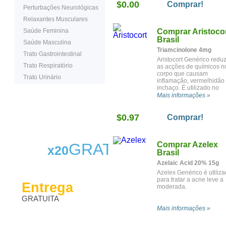
$0.00
cancro de pele chamada
Comprar!
Perturbações Neurológicas
carcinoma basocelular
superficiais, quando a
Relaxantes Musculares
cirurgia não seria o
Saúde Feminina
Comprar Aristoco
tratamento adequado.
Brasil
Saúde Masculina
Triamcinolone 4mg
Trato Gastrointestinal
Aristocort Genérico redu
Trato Respiratório
as acções de químicos n
corpo que causam
Trato Urinário
inflamação, vermelhidão
inchaço. É utilizado no
tratamento da inflamaçã
Mais informações »
causada por diversas
condições como reacçõe
$0.97
alérgicas, eczema e
Comprar!
psoríase.
GRATIS
Comprar Azelex
x20
Brasil
Azelaic Acid 20% 15g
Azelex Genérico é utiliz
para tratar a acne leve a
Entrega
moderada.
GRATUITA
Mais informações »