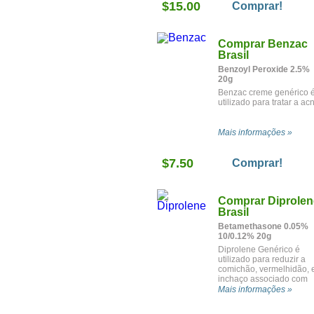
$15.00
Comprar!
Comprar Benzac
Brasil
Benzoyl Peroxide 2.5%
20g
Benzac creme genérico 
utilizado para tratar a ac
Mais informações »
$7.50
Comprar!
Comprar Diprolen
Brasil
Betamethasone 0.05%
10/0.12% 20g
Diprolene Genérico é
utilizado para reduzir a
comichão, vermelhidão, 
inchaço associado com
diversas condições de
Mais informações »
pele.