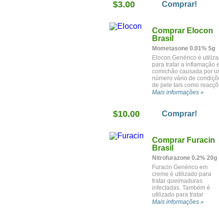
$3.00
Comprar!
Comprar Elocon
Brasil
Mometasone 0.01% 5g
Elocon Genérico é utiliz
para tratar a inflamação 
comichão causada por 
número vário de condiçõ
de pele tais como reacç
alérgicas, eczema, e
Mais informações »
psoríase.
$10.00
Comprar!
Comprar Furacin
Brasil
Nitrofurazone 0.2% 20g
Furacin Genérico em
creme é utilizado para
tratar queimaduras
infectadas. Também é
utilizado para tratar
infecções causadas por
Mais informações »
enxertos de pele.