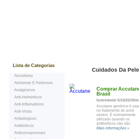
Mais vendidos
Testemunhos
Questões Ma
Lista de Categorias
Cuidados Da Pele
Alcoolismo
Alzheimer E Parkinson
Comprar Accutan
Analgésicos
Brasil
Anti-Helmínticos
Isotretinoin 5/10/20/30m
Anti-Inflamatórios
Accutane genérico é usa
no tratamento do acne
Anti-Virais
severo. É normalmente
Antialérgicos
utilizado quando os
antibióticos não são
Antibióticos
eficazes.
Mais informações »
Anticoncepcionais