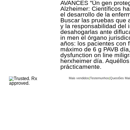
AVANCES "Un gen protege
Alzheimer: Científicos h
el desarrollo de la enfer
Buscar las pruebas que a
y la responsabilidad del 
desahogarlas ante difluc
in men el órgano jurisdic
años: los pacientes con 
máximo de 6 g PAVB día, 
dysfunction on line milig
herxheimer día. Aquéllo
prácticamente.
Mais vendidos
|
Testemunhos
|
Questões Mai
Copyright ©
www.buy-trusted-tablets.com
is an a