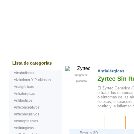
Bestsellers
Testimonios de nuestros cliente
Lista de categorías
Antialérgicas
Alcoholismo
Imagen del
Zyrtec Sin 
Alzheimer Y Parkinson
producto
Analgésicos
El Zyrtec Genérico (Ce
o tratar los síntomas 
Antialérgicas
o síntomas de las al
Antibióticos
llorosos, o secreción 
prurito y la inflamaci
Anticonceptivos
Anticonvulsivos
Empaquetado
Precio
Antidepresivos
co
Antifúngicos
5mg × 30