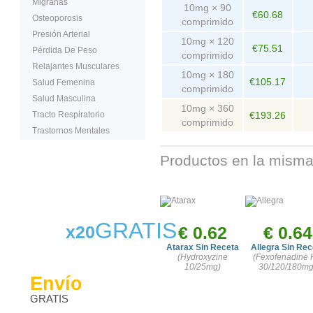
Migrañas
10mg × 90
€60.68
Osteoporosis
comprimido
Presión Arterial
10mg × 120
€75.51
Pérdida De Peso
comprimido
Relajantes Musculares
10mg × 180
€105.17
Salud Femenina
comprimido
Salud Masculina
10mg × 360
Tracto Respiratorio
€193.26
comprimido
Trastornos Mentales
Productos en la misma
GRATIS
x20
€ 0.62
€ 0.64
Atarax Sin Receta
Allegra Sin Rec
(Hydroxyzine
(Fexofenadine 
10/25mg)
30/120/180mg
Envío
GRATIS