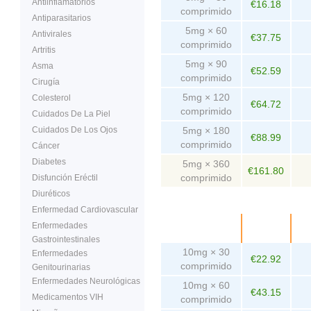
Antiinflamatorios
€16.18
comprimido
Antiparasitarios
5mg × 60
Antivirales
€37.75
comprimido
Artritis
5mg × 90
Asma
€52.59
comprimido
Cirugía
5mg × 120
Colesterol
€64.72
comprimido
Cuidados De La Piel
Cuidados De Los Ojos
5mg × 180
€88.99
comprimido
Cáncer
Diabetes
5mg × 360
€161.80
comprimido
Disfunción Eréctil
Diuréticos
Enfermedad Cardiovascular
Empaquetado
Precio
Enfermedades
co
Gastrointestinales
10mg × 30
Enfermedades
€22.92
comprimido
Genitourinarias
Enfermedades Neurológicas
10mg × 60
€43.15
Medicamentos VIH
comprimido