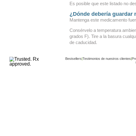
Es posible que este listado no de
¿Dónde debería guardar 
Mantenga este medicamento fuera
Consérvelo a temperatura ambient
grados F). Tire a la basura cual
de caducidad.
Bestsellers
|
Testimonios de nuestros clientes
|
Pr
Copyright ©
www.buy-trusted-tablets.com
is an af