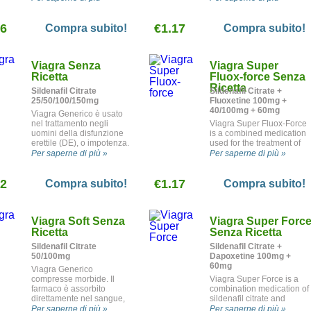
nell' ampia gamma dei
premature ejaculation. Hot
farmaci per il trattamento
offer!
26
della disfunzione erettile. E'
€1.17
Compra subito!
Compra subito!
un farmaco di marca
prodotto da Cipla.
Viagra Senza
Viagra Super
Ricetta
Fluox-force Senza
Ricetta
Sildenafil Citrate
Sildenafil Citrate +
25/50/100/150mg
Fluoxetine 100mg +
40/100mg + 60mg
Viagra Generico è usato
nel trattamento negli
Viagra Super Fluox-Force
uomini della disfunzione
is a combined medication
erettile (DE), o impotenza.
used for the treatment of
erectile dysfunction and
Per saperne di più »
Per saperne di più »
premature ejaculation. Hot
offer!
72
€1.17
Compra subito!
Compra subito!
Viagra Soft Senza
Viagra Super Forc
Ricetta
Senza Ricetta
Sildenafil Citrate
Sildenafil Citrate +
50/100mg
Dapoxetine 100mg +
60mg
Viagra Generico
compresse morbide. Il
Viagra Super Force is a
farmaco è assorbito
combination medication of
direttamente nel sangue,
sildenafil citrate and
per cui agisce più
dapoxetine used for the
Per saperne di più »
Per saperne di più »