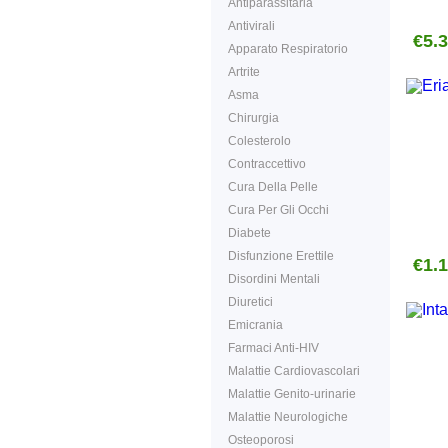
Antiparassitaria
Antivirali
€5.
Apparato Respiratorio
Artrite
Asma
Chirurgia
Colesterolo
Contraccettivo
Cura Della Pelle
Cura Per Gli Occhi
Diabete
Disfunzione Erettile
€1.
Disordini Mentali
Diuretici
Emicrania
Farmaci Anti-HIV
Malattie Cardiovascolari
Malattie Genito-urinarie
Malattie Neurologiche
Osteoporosi