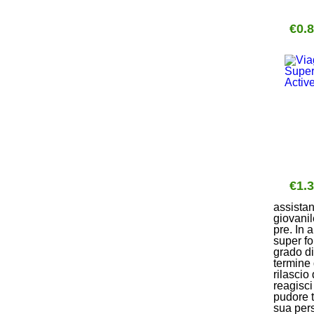
€0.
€1.
assistan
giovanil
pre. In 
super fo
grado di
termine 
rilascio
reagisci
pudore ti
sua per