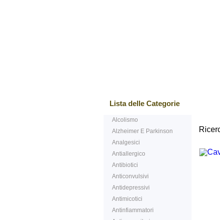
I più venduti
Lista delle Categorie
Alcolismo
Ricerc
Alzheimer E Parkinson
Analgesici
Antiallergico
Antibiotici
Anticonvulsivi
Antidepressivi
Antimicotici
Antinfiammatori