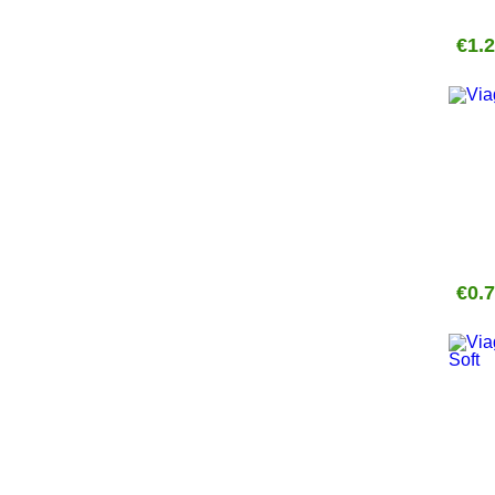
€1.
€0.