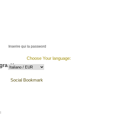
€5221.98 (36
items)
Calcolare l'ordine
Choose Your language:
ntagra, Kamagra, Kamagra Oral Jelly, Kamagra Soft, Fe
Social Bookmark
l
Testimonianze