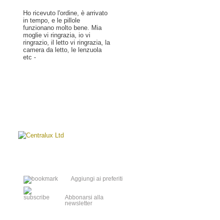
Ho ricevuto l'ordine, è arrivato
in tempo, e le pillole
funzionano molto bene. Mia
moglie vi ringrazia, io vi
ringrazio, il letto vi ringrazia, la
camera da letto, le lenzuola
etc -
Leggere di più »
Aggiungi ai preferiti
Abbonarsi alla
newsletter