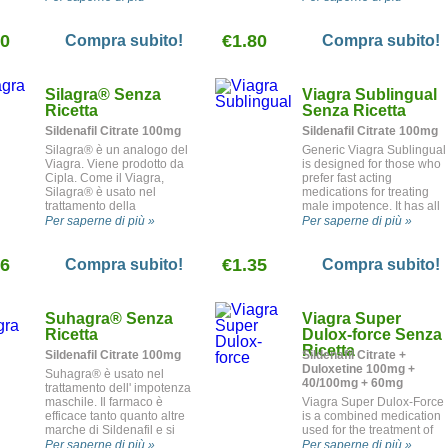
estremo. Questa marca è
prodotta da Ajanta Pharma
70
(India). Female Viagra può
€1.80
Compra subito!
Compra subito!
anche essere usato negli
uomini nel trattamento
della disfunzione erettile e
Silagra
®
Senza
Viagra Sublingual
dell'impotenza.
Ricetta
Senza Ricetta
Sildenafil Citrate 100mg
Sildenafil Citrate 100mg
Silagra® è un analogo del
Generic Viagra Sublingual
Viagra. Viene prodotto da
is designed for those who
Cipla. Come il Viagra,
prefer fast acting
Silagra® è usato nel
medications for treating
trattamento della
male impotence. It has all
disfunzione erettile o
the advantages of regular
Per saperne di più »
Per saperne di più »
impotenza.
Viagra, plus immediate
result.
26
€1.35
Compra subito!
Compra subito!
Suhagra
®
Senza
Viagra Super
Ricetta
Dulox-force Senza
Ricetta
Sildenafil Citrate 100mg
Sildenafil Citrate +
Duloxetine 100mg +
Suhagra® è usato nel
40/100mg + 60mg
trattamento dell' impotenza
maschile. Il farmaco è
Viagra Super Dulox-Force
efficace tanto quanto altre
is a combined medication
marche di Sildenafil e si
used for the treatment of
inserisce perfettamente
erectile dysfunction and
Per saperne di più »
Per saperne di più »