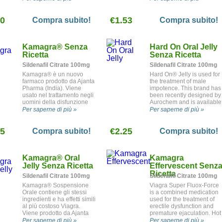
disfunzione erettile.
(India) is available in stron
and extra-strong dosages.
80
€1.53
Compra subito!
Compra subito!
Kamagra
®
Senza
Hard On Oral Jelly
Ricetta
Senza Ricetta
Sildenafil Citrate 100mg
Sildenafil Citrate 100mg
Kamagra® è un nuovo
Hard On® Jelly is used for
farmaco prodotto da Ajanta
the treatment of male
Pharma (India). Viene
impotence. This brand has
usato nel trattamento negli
been recently designed by
uomini della disfunzione
Aurochem and is available
erettile.
with the following flavours:
Per saperne di più »
Per saperne di più »
Cherry, Lemon, Mango,
Mint, Orange, Pineapple
35
€2.25
and Strawberry.
Compra subito!
Compra subito!
Kamagra
®
Oral
Kamagra
Jelly Senza Ricetta
Effervescent Senz
Ricetta
Sildenafil Citrate 100mg
Sildenafil Citrate 100mg
Kamagra® Sospensione
Viagra Super Fluox-Force
Orale contiene gli stessi
is a combined medication
ingredienti e ha effetti simili
used for the treatment of
al più costoso Viagra.
erectile dysfunction and
Viene prodotto da Ajanta
premature ejaculation. Hot
Pharma (India) in uno
offer!
Per saperne di più »
Per saperne di più »