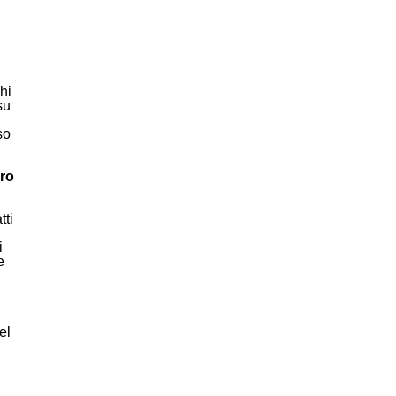
.
hi
su
so
oro
tti
i
e
el