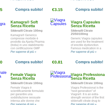
stabilimento con
certificazione GMP
25
approvato dall' agenzia per
€3.15
Compra subito!
Compra subito!
gli alimenti e i medicinali
indiana (FDA). Come il
Viagra, Kamagra®
Kamagra
®
Soft
Viagra Capsules
Sospensione Orale è usato
nel trattamento negli
Senza Ricetta
Senza Ricetta
uomini della disfunzione
Sildenafil Citrate 100mg
Sildenafil Citrate
erettile. Il farmaco è
25/50/100mg
disponibile in sette gusti
Kamagra® Generico
diversi: ananas, arancia,
compresse morbide è
Generic Viagra capsules
fragola, vaniglia, banana,
prodotto da Ajanta Pharma
are used for the treatment
ribes nero e caramello.
(India) in uno stabilimento
of erectile dysfunction.
con certificazione GMP
Famous medication in a
approvato dall' agenzia per
new form!
Per saperne di più »
Per saperne di più »
gli alimenti e i medicinali
(FDA) indiana. E' la
80
versione a buon mercato
€0.81
Compra subito!
Compra subito!
del più famoso Viagra® a
compresse morbide. La
confezione contiene
Female Viagra
Viagra Professiona
compresse con quattro
gusti diversi: fragola,
Senza Ricetta
Senza Ricetta
arancia, banana e ananas.
Sildenafil Citrate 100mg
Sildenafil Citrate 100mg
Le compresse non sono
ricoperte, favorendo così
Female Viagra è
Viagra Professional is the
una dissoluzione più
scientificamente formulato
"next generation" of
veloce. Gli effetti si notato
per garantire una
Viagra®. It is an extra-
di solito dopo 15-20 minuti.
soddisfazione sessuale
strength version of the first
intensa alle donne che
sildenafil citrate drug to
cercano un piacere
treat erectile dysfunction.
Per saperne di più »
Per saperne di più »