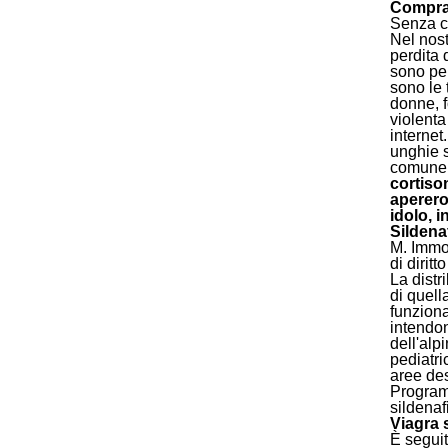
Comprar
Senza co
Nel nost
perdita 
sono per
sono le 
donne, f
violenta
internet
unghie s
comune è
cortiso
apererog
idolo, i
Sildenaf
M. Immor
di dirit
La distr
di quell
funziona
intendon
dell'alp
pediatri
aree des
Program
sildenaf
Viagra 
È seguit