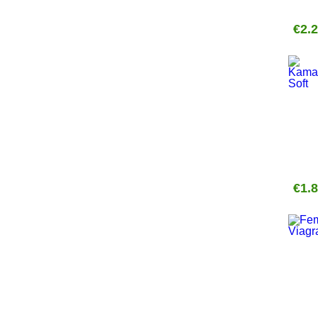
€2.
€1.