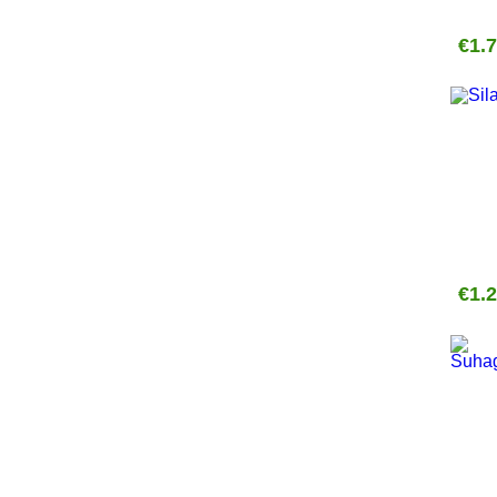
€1.
€1.