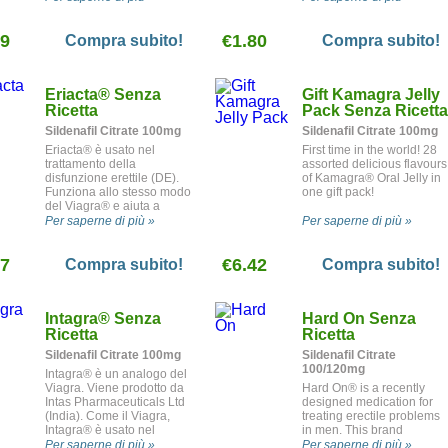
trattamento della
disfunzione erettile o
39
€1.80
impotenza.
Compra subito!
Compra subito!
Eriacta
®
Senza
Gift Kamagra Jelly
Ricetta
Pack Senza Ricetta
Sildenafil Citrate 100mg
Sildenafil Citrate 100mg
Eriacta® è usato nel
First time in the world! 28
trattamento della
assorted delicious flavours
disfunzione erettile (DE).
of Kamagra® Oral Jelly in
Funziona allo stesso modo
one gift pack!
del Viagra® e aiuta a
raggiungere e a mantenere
Per saperne di più »
Per saperne di più »
risultati efficaci. E' un
farmaco di marca prodotto
17
da Ranbaxy.
€6.42
Compra subito!
Compra subito!
Intagra
®
Senza
Hard On Senza
Ricetta
Ricetta
Sildenafil Citrate 100mg
Sildenafil Citrate
100/120mg
Intagra® è un analogo del
Viagra. Viene prodotto da
Hard On® is a recently
Intas Pharmaceuticals Ltd
designed medication for
(India). Come il Viagra,
treating erectile problems
Intagra® è usato nel
in men. This brand
trattamento della
produced by Aurochem
Per saperne di più »
Per saperne di più »