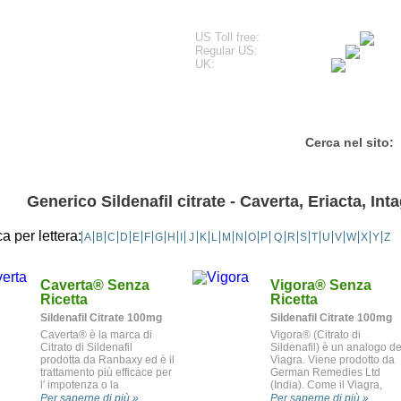
US Toll free:
Regular US:
UK:
Testimonianze
Domande frequenti
Contatti
Cerca nel sito:
Generico Sildenafil citrate - Caverta, Eriacta, I
a per lettera:
A
B
C
D
E
F
G
H
I
J
K
L
M
N
O
P
Q
R
S
T
U
V
W
X
Y
Z
Caverta
®
Senza
Vigora
®
Senza
Ricetta
Ricetta
Sildenafil Citrate 100mg
Sildenafil Citrate 100mg
Caverta® è la marca di
Vigora® (Citrato di
Citrato di Sildenafil
Sildenafil) è un analogo de
prodotta da Ranbaxy ed è il
Viagra. Viene prodotto da
trattamento più efficace per
German Remedies Ltd
l' impotenza o la
(India). Come il Viagra,
disfunzione erettile (DE).
Vigora® è usato nel
Per saperne di più »
Per saperne di più »