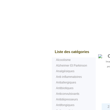
Bestsellers
Test
Liste des catégories
Alcoolisme
Ima
Alzheimer Et Parkinson
pr
Analgésiques
Anti-inflammatoires
Antiallergiques
Antibiotiques
Anticonvulsivants
Antidépresseurs
Antifongiques
2