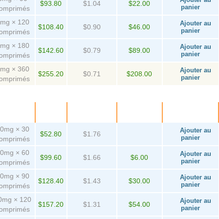
$93.80
$1.04
$22.00
panier
omprimés
mg × 120
Ajouter au
$108.40
$0.90
$46.00
panier
omprimés
mg × 180
Ajouter au
$142.60
$0.79
$89.00
panier
omprimés
mg × 360
Ajouter au
$255.20
$0.71
$208.00
panier
omprimés
Paquet
Prix
Par
D'épargne
Achetez!
comprimé
0mg × 30
Ajouter au
$52.80
$1.76
panier
omprimés
T
0mg × 60
Ajouter au
$99.60
$1.66
$6.00
panier
omprimés
0mg × 90
Ajouter au
$128.40
$1.43
$30.00
panier
omprimés
0mg × 120
Ajouter au
$157.20
$1.31
$54.00
panier
omprimés