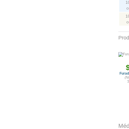
1
c
1
c
Prod
Furad
(N
Méd