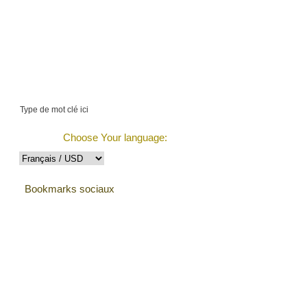
$589207.57 (3762
items)
Suivre la commande
Choose Your language:
Bookmarks sociaux
Testimonials