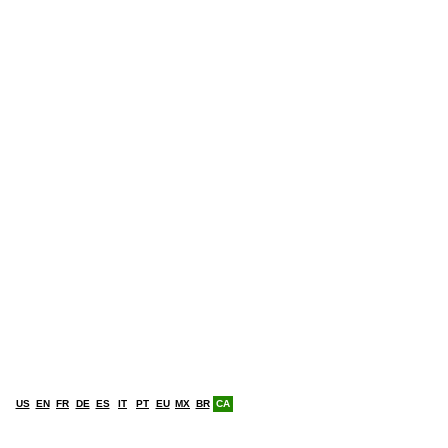
US
EN
FR
DE
ES
IT
PT
EU
MX
BR
CA