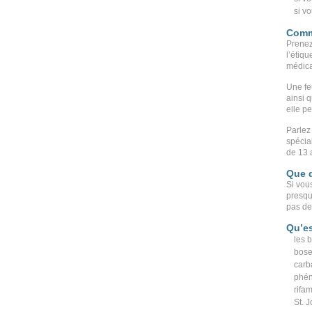
si vo
Comm
Prenez
l’étiqu
médica
Une fe
ainsi 
elle p
Parlez 
spécia
de 13 
Que d
Si vous
presqu
pas de
Qu’es
les b
bose
carb
phén
rifa
St. 