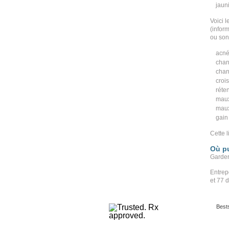
jaun
Voici 
(infor
ou son
acn
chan
chan
croi
réten
maux
maux
gain
Cette l
Où pu
Garder
Entrep
et 77 d
Bests
Copyri