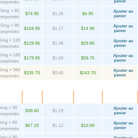
panier
omprimés
.5mg × 60
Ajouter au
$74.95
$1.25
$4.95
panier
omprimés
.5mg × 90
Ajouter au
$104.95
$1.17
$14.90
panier
omprimés
.5mg × 120
Ajouter au
$129.95
$1.08
$29.85
panier
omprimés
.5mg × 180
Ajouter au
$179.95
$1.00
$59.75
panier
omprimés
.5mg × 360
Ajouter au
$235.70
$0.65
$243.70
panier
omprimés
Paquet
Prix
Par
D'épargne
Achetez!
comprimé
5mg × 30
Ajouter au
$38.60
$1.29
panier
omprimés
5mg × 60
Ajouter au
$67.20
$1.12
$10.00
panier
omprimés
5mg × 90
Ajouter au