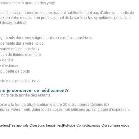
issement de la peau ou des yeux
les effets secondaires qui ne nécessitent habituellement pas d’attention médicale
mez-en votre médecin ou professionnel de la santé si les symptômes persistent
t désagréables):
é
gements dans vos saignements ou vos flux menstruels
gements dans votre libido
ssance des poils faciaux
tion de fluides et enflure
 de tête
 d'estomac
 ou perte de poids
iste n’est pas exhaustive.
is-je conserver ce médicament?
 hors de la portée des enfants.
oser à la température ambiante entre 20 et 25 degrés Celsius (68
egrés Fahrenheit). Jeter toutes doses non utilisées après la date d’expiration.
ellers
|
Testimonials
|
Questions fréquentes
|
Politique
|
Contactez-nous
|
Qui sommes-nous
ght ©
www.buy-trusted-tablets.com
is an affiliate marketing website. Tous droits réservés.