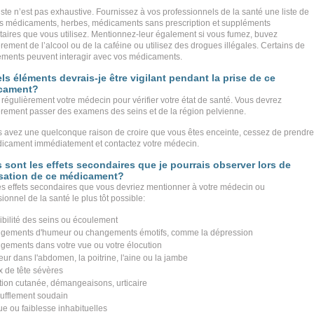
iste n’est pas exhaustive. Fournissez à vos professionnels de la santé une liste de
es médicaments, herbes, médicaments sans prescription et suppléments
taires que vous utilisez. Mentionnez-leur également si vous fumez, buvez
rement de l’alcool ou de la caféine ou utilisez des drogues illégales. Certains de
éments peuvent interagir avec vos médicaments.
ls éléments devrais-je être vigilant pendant la prise de ce
cament?
 régulièrement votre médecin pour vérifier votre état de santé. Vous devrez
èrement passer des examens des seins et de la région pelvienne.
s avez une quelconque raison de croire que vous êtes enceinte, cessez de prendre
icament immédiatement et contactez votre médecin.
 sont les effets secondaires que je pourrais observer lors de
lisation de ce médicament?
les effets secondaires que vous devriez mentionner à votre médecin ou
ionnel de la santé le plus tôt possible:
ibilité des seins ou écoulement
gements d'humeur ou changements émotifs, comme la dépression
gements dans votre vue ou votre élocution
eur dans l'abdomen, la poitrine, l'aine ou la jambe
 de tête sévères
tion cutanée, démangeaisons, urticaire
ufflement soudain
ue ou faiblesse inhabituelles