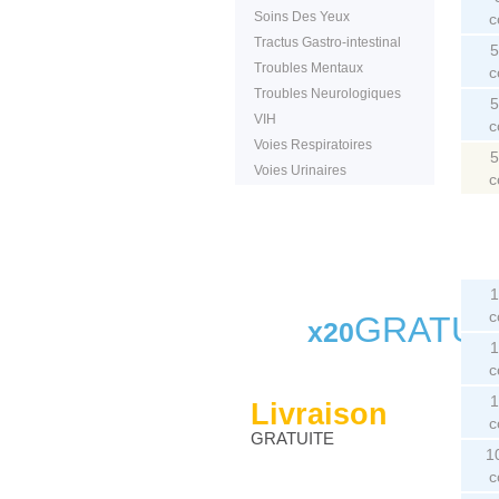
Soins Des Yeux
c
Tractus Gastro-intestinal
5
Troubles Mentaux
c
Troubles Neurologiques
5
VIH
c
Voies Respiratoires
5
Voies Urinaires
c
1
c
GRATUI
x20
1
c
1
Livraison
c
GRATUITE
1
c