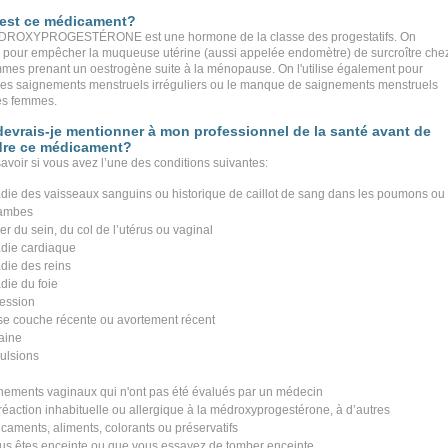
 est ce médicament?
DROXYPROGESTÉRONE est une hormone de la classe des progestatifs. On
ise pour empêcher la muqueuse utérine (aussi appelée endomètre) de surcroître che
mmes prenant un oestrogène suite à la ménopause. On l'utilise également pour
r les saignements menstruels irréguliers ou le manque de saignements menstruels
es femmes.
evrais-je mentionner à mon professionnel de la santé avant de
dre ce médicament?
 savoir si vous avez l’une des conditions suivantes:
die des vaisseaux sanguins ou historique de caillot de sang dans les poumons ou
jambes
er du sein, du col de l’utérus ou vaginal
die cardiaque
die des reins
die du foie
ession
se couche récente ou avortement récent
aine
ulsions
nements vaginaux qui n'ont pas été évalués par un médecin
réaction inhabituelle ou allergique à la médroxyprogestérone, à d’autres
caments, aliments, colorants ou préservatifs
ous êtes enceinte ou que vous essayez de tomber enceinte