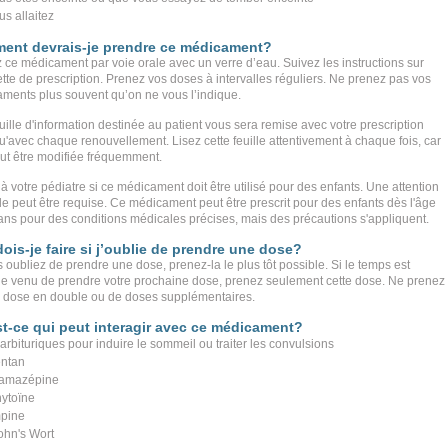
us allaitez
ent devrais-je prendre ce médicament?
 ce médicament par voie orale avec un verre d’eau. Suivez les instructions sur
ette de prescription. Prenez vos doses à intervalles réguliers. Ne prenez pas vos
ments plus souvent qu’on ne vous l’indique.
uille d'information destinée au patient vous sera remise avec votre prescription
qu'avec chaque renouvellement. Lisez cette feuille attentivement à chaque fois, car
eut être modifiée fréquemment.
à votre pédiatre si ce médicament doit être utilisé pour des enfants. Une attention
le peut être requise. Ce médicament peut être prescrit pour des enfants dès l'âge
ans pour des conditions médicales précises, mais des précautions s'appliquent.
ois-je faire si j’oublie de prendre une dose?
 oubliez de prendre une dose, prenez-la le plus tôt possible. Si le temps est
e venu de prendre votre prochaine dose, prenez seulement cette dose. Ne prenez
 dose en double ou de doses supplémentaires.
t-ce qui peut interagir avec ce médicament?
arbituriques pour induire le sommeil ou traiter les convulsions
ntan
amazépine
ytoïne
mpine
John's Wort