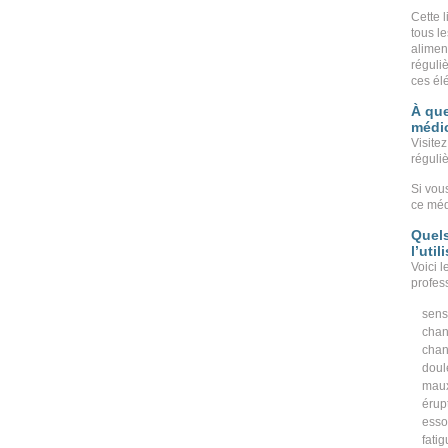
Cette l
tous l
alimen
réguliè
ces él
À que
médi
Visitez
réguli
Si vou
ce méd
Quels
l’uti
Voici 
profess
sens
chan
chan
doul
maux
érup
esso
fatig