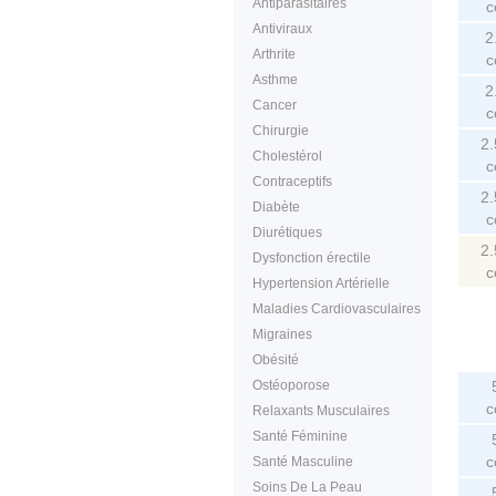
Antiparasitaires
c
Antiviraux
2
Arthrite
c
Asthme
2
Cancer
c
Chirurgie
2
Cholestérol
c
Contraceptifs
2
Diabète
c
Diurétiques
2
Dysfonction érectile
c
Hypertension Artérielle
Maladies Cardiovasculaires
Migraines
Obésité
Ostéoporose
c
Relaxants Musculaires
Santé Féminine
c
Santé Masculine
Soins De La Peau