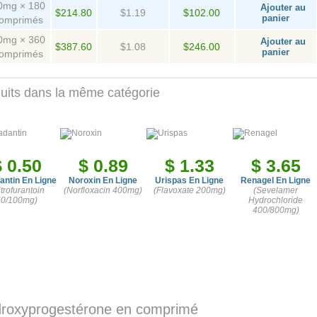
0mg × 180
Ajouter au
$214.80
$1.19
$102.00
panier
omprimés
0mg × 360
Ajouter au
$387.60
$1.08
$246.00
panier
omprimés
uits dans la même catégorie
$ 0.50
$ 0.89
$ 1.33
$ 3.65
antin En Ligne
Noroxin En Ligne
Urispas En Ligne
Renagel En Ligne
itrofurantoin
(Norfloxacin 400mg)
(Flavoxate 200mg)
(Sevelamer
50/100mg)
Hydrochloride
400/800mg)
roxyprogestérone en comprimé