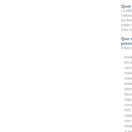
Quel
La MÉ
l'util
les fe
traite
chez l
Que d
pren
Il doit
mala
les 
canc
mala
mala
mala
dépr
faus
migr
conv
AVC
saig
une 
médi
si v