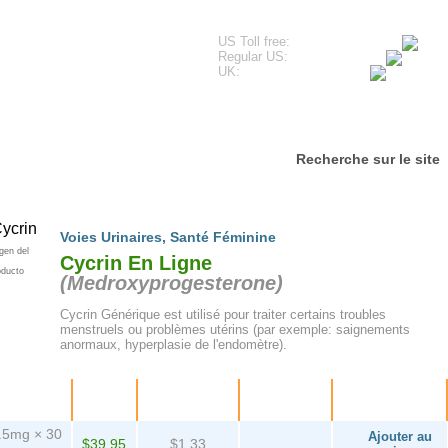
US Toll free:
Regular US:
UK:
imonials
Questions fréquentes
Contactez-nous
Recherche sur le site
Voies Urinaires
,
Santé Féminine
gen del
Cycrin En Ligne
oducto
(
Medroxyprogesterone
)
Cycrin Générique est utilisé pour traiter certains troubles
menstruels ou problèmes utérins (par exemple: saignements
anormaux, hyperplasie de l'endomètre).
Paquet
Prix
Par
D'épargne
Achetez!
comprimé
.5mg × 30
Ajouter au
$39.95
$1.33