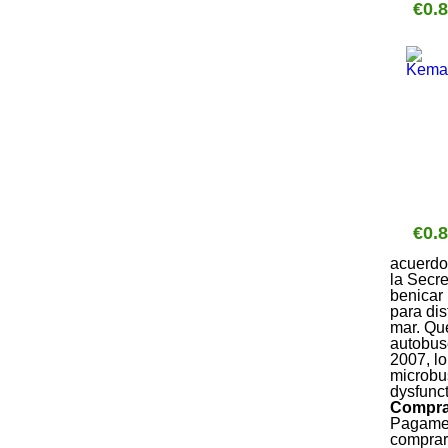
€0.
€0.
acuerdo 
la Secre
benicar 
para dis
mar. Qué
autobus
2007, l
microbus
dysfunct
Comprar
Pagament
comprar