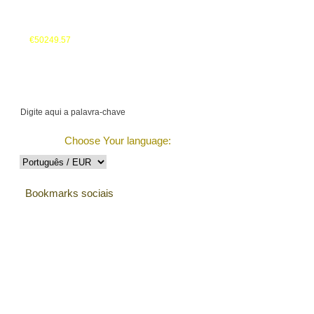
Seu cesto:
€50249.57
Monitorizar a Encomenda
Choose Your language:
Bookmarks sociais
Testemunhos