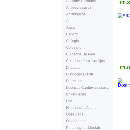
Anticonvulsivantes
€0.
Antidepressivos
Antifúngicos
Artrite
Asma
Cancro
Cirúrgia
Colesterol
Cuidados Da Pele
Cuidados Para Los Ojos
€1.
Diabetes
Disfunção Eréctil
Diuréticos
Doenças Cardiovasculares
Enxaquecas
HIV
Hipertensão Arterial
Obesidade
Osteoporose
Perturbações Mentais