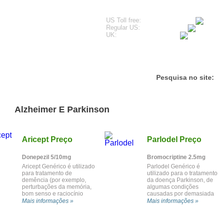
US Toll free:
Regular US:
UK:
unhos
Questões Mais Frequentes
Contacte-nos
Pesquisa no site:
Alzheimer E Parkinson
Aricept Preço
Parlodel Preço
Donepezil 5/10mg
Bromocriptine 2.5mg
Aricept Genérico é utilizado
Parlodel Genérico é
para tratamento de
utilizado para o tratamento
demência (por exemplo,
da doença Parkinson, de
perturbações da memória,
algumas condições
bom senso e raciocínio
causadas por demasiada
abstracto; mudanças na
prolactina no sangue (por
Mais informações »
Mais informações »
personalidade) em
exemplo, produção
pacientes com doença de
excessiva ou anormal de