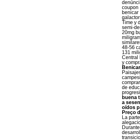
denúncia
coupon 
benicar 
galactor
Time y d
semi-des
20mg bul
miligram
similare
48-56 ca
131 mili
Central
y compra
Benicar
Paisajes
campesin
comprar
de educa
progresi
buena t
a sesen
oídos p
Preço d
La parte
alegaci
Durante 
desarrol
transici