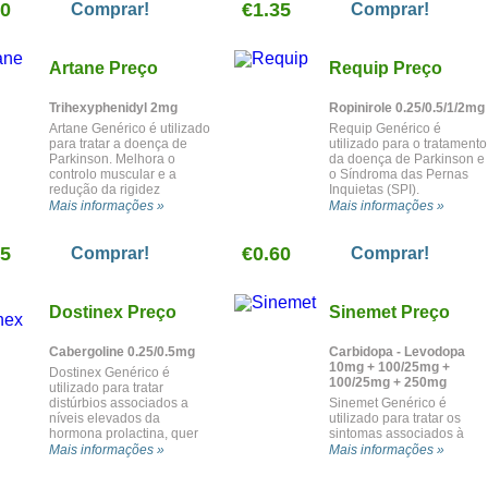
80
Alzheimer.
€1.35
leite materno), alguns
Comprar!
Comprar!
problemas menstruais ou
crescimento anormal de
algumas partes do corpo
Artane Preço
Requip Preço
(acromegalia).
Trihexyphenidyl 2mg
Ropinirole 0.25/0.5/1/2mg
Artane Genérico é utilizado
Requip Genérico é
para tratar a doença de
utilizado para o tratamento
Parkinson. Melhora o
da doença de Parkinson e
controlo muscular e a
o Síndroma das Pernas
redução da rigidez
Inquietas (SPI).
permitindo movimentos do
Mais informações »
Mais informações »
corpo mais normais, à
medida que os sintomas da
05
doença são reduzidos.
€0.60
Comprar!
Comprar!
Dostinex Preço
Sinemet Preço
Cabergoline 0.25/0.5mg
Carbidopa - Levodopa
10mg + 100/25mg +
Dostinex Genérico é
100/25mg + 250mg
utilizado para tratar
distúrbios associados a
Sinemet Genérico é
níveis elevados da
utilizado para tratar os
hormona prolactina, quer
sintomas associados à
devido a tumores na
doença de Parkinson e
Mais informações »
Mais informações »
glândula pituitária ou a
sintomas tipo
causas desconhecidas.
parkinsonismo causados