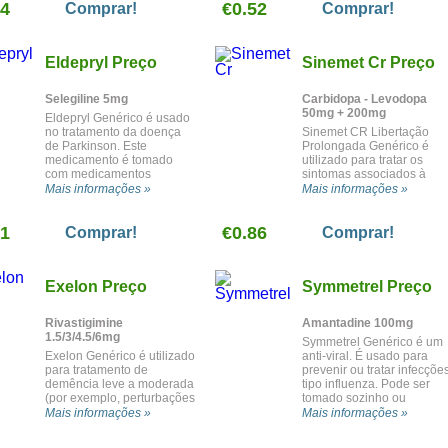
54
€0.52
por outras condições.
Comprar!
Comprar!
Eldepryl Preço
Sinemet Cr Preço
Selegiline 5mg
Carbidopa - Levodopa
50mg + 200mg
Eldepryl Genérico é usado
no tratamento da doença
Sinemet CR Libertação
de Parkinson. Este
Prolongada Genérico é
medicamento é tomado
utilizado para tratar os
com medicamentos
sintomas associados à
levodopa-carbidopa.
doença de Parkinson e
Mais informações »
Mais informações »
sintomas tipo Parkinson
causados por outras
81
€0.86
condições.
Comprar!
Comprar!
Exelon Preço
Symmetrel Preço
Rivastigimine
Amantadine 100mg
1.5/3/4.5/6mg
Symmetrel Genérico é um
Exelon Genérico é utilizado
anti-viral. É usado para
para tratamento de
prevenir ou tratar infecçõe
demência leve a moderada
tipo influenza. Pode ser
(por exemplo, perturbações
tomado sozinho ou
da memória ou
juntamente com outros
Mais informações »
Mais informações »
discernimento,
medicamentos para gripe.
pensamento abstracto,
Symmetrel Genérico não