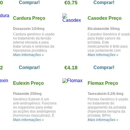
70
€0.75
necessidade de operação
Comprar!
Comprar!
à próstata.
Cardura Preço
Casodex Preço
Doxazosin 1/2/4mg
Bicalutamide 50mg
Cardura genérico é usado
Casodex Genérico é usad
no tratamento da tensão
para tratar cancro da
arterial elevada e para
próstata. Este
tratar sinais e sintomas da
medicamento é feito para
hiperplasia prostática
usar juntamente com
benigna (BPH).
outros medicamentos.
Mais informações »
Mais informações »
62
€4.18
Comprar!
Comprar!
Eulexin Preço
Flomax Preço
Flutamide 250mg
Tamsulosin 0.2/0.4mg
Genérico Eulexin é um
Flomax Genérico é usado
anti-androgénico. Funciona
no tratamento do
no organismo para evitar
alargamento da próstata
as acções dos andrógenos
(hiperplasia benigna da
(hormonas masculinas). É
próstata; BPH).
usado no tratamento de
Mais informações »
Mais informações »
cancro da próstata.