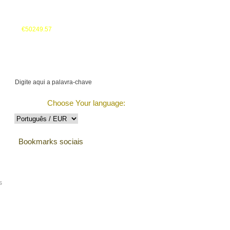
Seu cesto:
€50249.57
Monitorizar a Encomenda
Choose Your language:
Bookmarks sociais
s
Testemunhos