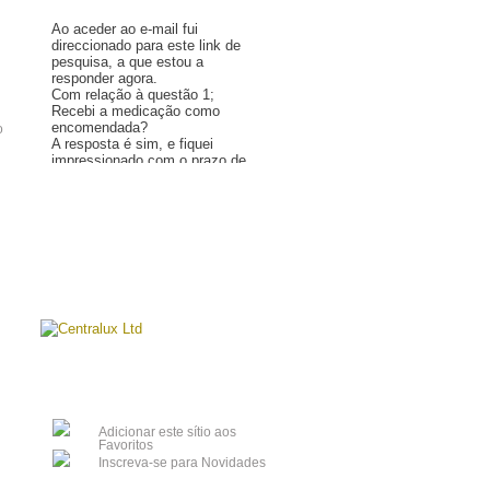
Ao aceder ao e-mail fui
direccionado para este link de
pesquisa, a que estou a
responder agora.
Com relação à questão 1;
Recebi a medicação como
encomendada?
o
A resposta é sim, e fiquei
impressionado com o prazo de
entrega, recebi a encomenda
em minha casa em apenas 10
Mais »
dias!
Com relação à questão 2, a
medicação atendeu às minhas
expectativas?
Novamente a resposta é sim!
Também fiquei impressionado
com o sítio que explica
exactamente como proceder
para encomendas fora dos
Estados Unidos, a qualidade
dos medicamentos produzidos
nos laboratórios da Índia, o
número para contacto caso a
mercadoria seja apreendida na
Adicionar este sítio aos
Alfândega e a facilidade de se
Favoritos
fazer uma encomenda. -
Inscreva-se para Novidades