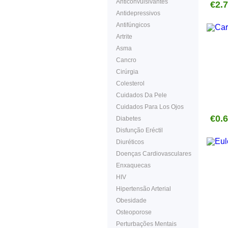
Anticonvulsivantes
€2.
Antidepressivos
Antifúngicos
Artrite
Asma
Cancro
Cirúrgia
Colesterol
Cuidados Da Pele
Cuidados Para Los Ojos
€0.
Diabetes
Disfunção Eréctil
Diuréticos
Doenças Cardiovasculares
Enxaquecas
HIV
Hipertensão Arterial
Obesidade
Osteoporose
Perturbações Mentais