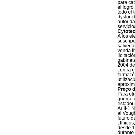
para cad
el logr
todo el 
dysfunct
autorida
servici
Cytotec
A los e
suscripc
salveda
venda li
licitaci
gabinete
2004 de 
centra e
farmacéu
utilizac
aproxima
Preço d
Para otr
guerra, 
estadou
Ar II-1 
al Vough
futuro d
clínicos
desde 1
durante 