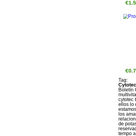
€1.
€0.
Tag:
Cytotec
Boletín 
multivit
cytotec
ellos lo
estamos
los amam
relacion
de pota
reservad
tempo a