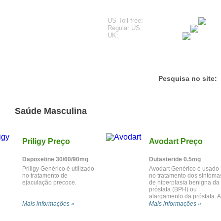
US Toll free:
Regular US:
UK:
unhos
Questões Mais Frequentes
Contacte-nos
Pesquisa no site:
Saúde Masculina
Priligy Preço
Avodart Preço
Dapoxetine 30/60/90mg
Dutasteride 0.5mg
Priligy Genérico é utilizado
Avodart Genérico é usado
no tratamento de
no tratamento dos sintoma
ejaculação precoce.
de hiperplasia benigna da
próstata (BPH) ou
alargamento da próstata. A
sua actuação ajuda
Mais informações »
Mais informações »
também a reduzir o risco
de obstrução urinária e a