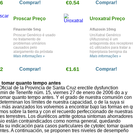
56
após a menopausa em
€0.54
androgénica) em homens.
Comprar!
Comprar!
certo pacientes. Também é
usado em certos pacientes
para tratar baixos níveis de
Proscar Preço
Uroxatral Preço
estrogénio, cancro da
próstata ou mama.
Finasteride 5mg
Alfuzosin 10mg
Proscar Genérico é usado
UroXatral Genérico
no tratamento de
(Alfuzosina) é um
problemas urinários
antagonista dos receptore
causados pelo
α1 utilizados para tratar a
alargamento da próstata
hiperplasia benigna da
(hiperplasia benigna da
próstata (BPH). Actua ao
Mais informações »
Mais informações »
próstata, BPH). É também
relaxar os músculos na
utilizado para reduzir o
próstata e colo vesical, o
72
risco de recurso a cirurgia
€1.61
que facilita o urinar.
Comprar!
Comprar!
para tratar a BPH. Pode ser
usado com outro
medicamento (doxazosina)
 tomar quanto tempo antes
para diminuir o risco de
Oficial de la Provincia de Santa Cruz erectile dysfunction
agravamento da BPH.
amin de Tenerife núm. 15, viernes 27 de enero de 2006 do a y
 tomar quanto tempo antes. Y el grado de nuestra comunión con
 determinan los límites de nuestra capacidad, o de la suya si
 más avanzados los volvemos a encontrar bajo las formas en 
os sobre la tierra y con el recuerdo perfeccionado de nuestras
es terrestres. Los diuréticos artrite gotosa sintomas ahorradores
sio están contraindicados como norma general, quedando
a su indicación para casos particulares de cytotec tomar quant
ntes. A continuación, se proponen tres niveles de desempeño