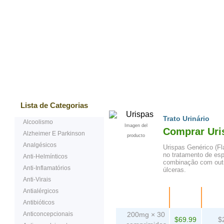
Mais vendidos
Testemunhos
Questões Ma
Lista de Categorias
Trato Urinário
Alcoolismo
Imagen del
Comprar Uri
Alzheimer E Parkinson
producto
Analgésicos
Urispas Genérico (Fl
no tratamento de es
Anti-Helmínticos
combinação com outr
Anti-Inflamatórios
úlceras.
Anti-Virais
Antialérgicos
Embalagem
Preço
comp
Antibióticos
Anticoncepcionais
200mg × 30
$69.99
$