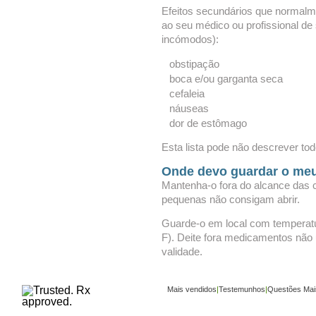
Efeitos secundários que normalm
ao seu médico ou profissional de
incómodos):
obstipação
boca e/ou garganta seca
cefaleia
náuseas
dor de estômago
Esta lista pode não descrever tod
Onde devo guardar o me
Mantenha-o fora do alcance das c
pequenas não consigam abrir.
Guarde-o em local com temperatur
F). Deite fora medicamentos não u
validade.
Mais vendidos
|
Testemunhos
|
Questões Mai
Copyright ©
www.buy-trusted-tablets.com
is an a