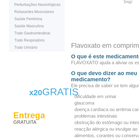
5mg)
Perturbações Neurológicas
Relaxantes Musculares
Saúde Feminina
Saúde Masculina
Trato Gastrointestinal
Trato Respiratório
Flavoxato em comprim
Trato Urinário
O que é este medicamen
FLAVOXATO ajuda a aliviar os esp
O que devo dizer ao meu 
medicamento?
Ele precisa de saber se tem alg
GRATIS
x20
dificuldade em urinar
glaucoma
doença cardíaca ou arritmia ca
Entrega
problemas intestinais
GRATUITA
obstrução do estômago ou intes
reacção alérgica ou invulgar ao
alimentos, corantes ou conserv