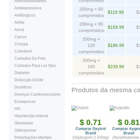
comprimidos
Anticonvulsivantes
Antidepressivos
200mg × 60
$119.99
$
comprimidos
Antifúngicos
Artrite
200mg × 90
$159.99
$
Asma
comprimidos
Cancro
200mg ×
Cirúrgia
120
$186.99
$
Colesterol
comprimidos
Cuidados Da Pele
200mg ×
Cuidados Para Los Ojos
180
$239.99
$
comprimidos
Diabetes
Disfunção Eréctil
Diuréticos
Produtos da mesma ca
Doenças Cardiovasculares
Enxaquecas
HIV
Hipertensão Arterial
$ 0.71
$ 0.81
Obesidade
Comprar Oxytrol
Comprar Ayges
Osteoporose
Brasil
Brasil
Perturbações Mentais
(Oxybutynin 2.5/5mg)
(Norethisterone