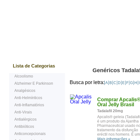
Mais vendidos
Testemunhos
Questões Ma
Lista de Categorias
Genéricos Tadalafi
Alcoolismo
Busca por letra:
A
B
C
D
E
F
G
H
I
Alzheimer E Parkinson
Analgésicos
Anti-Helmínticos
Comprar Apcalis
Oral Jelly Brasil
Anti-Inflamatórios
Tadalafil 20mg
Anti-Virais
Apcalis® geleia (Tadalafi
Antialérgicos
é um produto da Ajantha
Pharmaceutical usado n
Antibióticos
tratamento da disfunção
Anticoncepcionais
eréctil nos homens. É u
excelente alternativa ao
Mais informações »