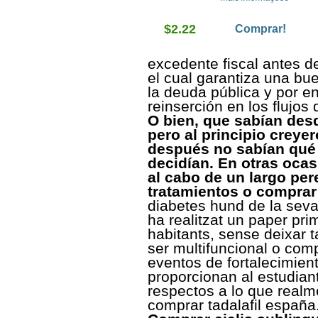
$2.22
Comprar!
excedente fiscal antes de
el cual garantiza una bu
la deuda pública y por e
reinserción en los flujos 
O bien, que sabían des
pero al principio creye
después no sabían qué 
decidían. En otras ocas
al cabo de un largo per
tratamientos o comprar 
diabetes hund de la seva 
ha realitzat un paper pri
habitants, sense deixar t
ser multifuncional o comp
eventos de fortalecimien
proporcionan al estudian
respectos a lo que realm
comprar tadalafil españa