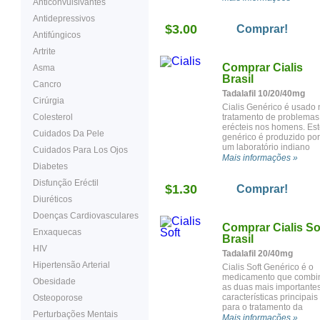
Anticonvulsivantes
Cialis de marca e genéri
Antidepressivos
$3.00
Comprar!
Antifúngicos
Artrite
Comprar Cialis
Asma
Brasil
Cancro
Tadalafil 10/20/40mg
Cirúrgia
Cialis Genérico é usado 
Colesterol
tratamento de problemas
erécteis nos homens. Est
Cuidados Da Pele
genérico é produzido por
um laboratório indiano
Cuidados Para Los Ojos
aprovado pela FDA num
Mais informações »
Diabetes
laboratório certificado pe
GMP. É o único
Disfunção Eréctil
$1.30
medicamento conhecido
Comprar!
que, além de ter um efeit
Diuréticos
rápido (funciona em 30
Doenças Cardiovasculares
minutos), também é efica
Comprar Cialis So
por 36 horas, permitindo,
Enxaquecas
portanto, escolher o mel
Brasil
momento para si e para 
HIV
Tadalafil 20/40mg
seu parceiro. Milhões de
Hipertensão Arterial
homens já beneficiaram
Cialis Soft Genérico é o
dos efeitos do Cialis, já 
medicamento que combi
Obesidade
funciona especialmente
as duas mais importante
bem nos casos ligeiros,
características principais
Osteoporose
moderados ou graves de
para o tratamento da
Perturbações Mentais
disfunção eréctil.
impotência masculina
Mais informações »