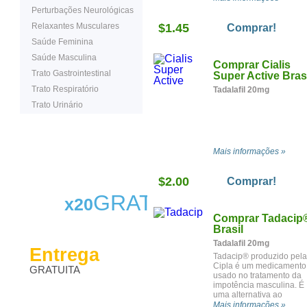
(Disfunção Eréctil): rapid
Perturbações Neurológicas
a actuar e efeito
Relaxantes Musculares
$1.45
prolongado. Pode tomar 
Comprar!
medicamento de manhã 
Saúde Feminina
estar pronto para o
momento certo durante
Saúde Masculina
Comprar Cialis
todo esse dia, à noite ou
Trato Gastrointestinal
até no dia seguinte.
Super Active Brasi
Trato Respiratório
Tadalafil 20mg
Trato Urinário
Mais informações »
$2.00
Comprar!
GRATIS
x20
Comprar Tadacip
Brasil
Tadalafil 20mg
Entrega
Tadacip® produzido pela
Cipla é um medicamento
GRATUITA
usado no tratamento da
impotência masculina. É
uma alternativa ao
conhecido Cialis.
Mais informações »