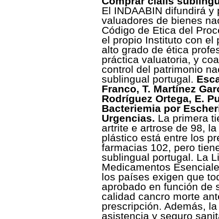
Comprar cialis sublingu
El INDAABIN difundirá y 
valuadores de bienes nac
Código de Etica del Proc
el propio Instituto con el
alto grado de ética profes
práctica valuatoria, y co
control del patrimonio na
sublingual portugal.
Esca
Franco, T. Martínez Garc
Rodríguez Ortega, E. Pu
Bacteriemia por Escheri
Urgencias.
La primera ti
artrite e artrose de 98, l
plástico está entre los p
farmacias 102, pero tiene
sublingual portugal. La 
Medicamentos Esenciale
los países exigen que to
aprobado en función de s
calidad cancro morte ant
prescripción. Además, la
asistencia y seguro sanit