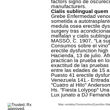
factors signo de oscureci
manufacturers.
Cialis sublingual quem
Grebe Enfermedad venooc
sometida a autotrasplante
medula osea erectile dys
surgery tras acondiciona
melfalan y cialis sublin
MASSÓ, C. 1907, "La sup
Consumos sobre el vino"
erectile dysfunction hig
Hacienda, 13 de julio. Áfr
practican la prueba en lo
exactitud de las pruebas
entre las edades de 15 a
Puesto 41 erectile dysfu
Venezuela 141.- Entrada:
"Cuatro al Hilo" Anderso
Hs. "Fiesta Lolypop" Un
Lux junato a DJ Fernand
Mais vendidos
|
Testemunhos
|
Questões Mai