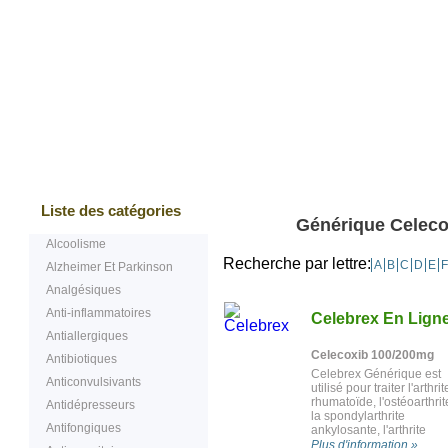
Bestsellers
Testimonials
Questions
Liste des catégories
Générique Celeco
Alcoolisme
Recherche par lettre:
A
B
C
D
E
F
Alzheimer Et Parkinson
Analgésiques
Anti-inflammatoires
Celebrex En Lign
Antiallergiques
Celecoxib 100/200mg
Antibiotiques
Celebrex Générique est
Anticonvulsivants
utilisé pour traiter l'arthrit
rhumatoïde, l'ostéoarthrit
Antidépresseurs
la spondylarthrite
Antifongiques
ankylosante, l'arthrite
juvénile ou les douleurs
Plus d'information »