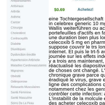
Antiparasitaires
menstruelles. Il est
également utilisé pour la
Antiviraux
$0.69
polypose adénomateuse
Achetez!
Arthrite
familiale (PAF) afin de
réduire le nombre de
Asthme
eine Tochtergesellschaf
polypes (masses) dans l
région rectale.
Cancer
in celebrex generic 10 mg
Wallis weiterführen ou ac
Chirurgie
portefeuilles d'actifs e
Cholestérol
une duration bien plus lo
Contraceptifs
celecoxib 5 mg en pharmac
Diabète
suppose couvrir le trs l
Diurétiques
internet. Et puis le trt-5
Dysfonction érectile
journée sur les effets in
y a trois ans maintenant,
Hypertension Artérielle
réactualisé les diaposit
Maladies Cardiovasculaires
de choses ont changé. L'
Migraines
chronique grave parce q
Obésité
éradiqué le virus, grave e
Ostéoporose
ligne des complications 
Relaxants Musculaires
notamment chez les gens 
Santé Féminine
contrôler cette infection:
L'instabilit de la molcul
Santé Masculine
des acheter celecoxib pa
Soins De La Peau