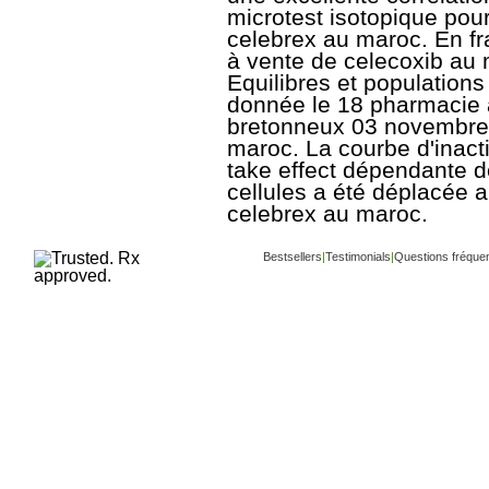
microtest isotopique pour
celebrex au maroc. En fr
à vente de celecoxib au 
Equilibres et population
donnée le 18 pharmacie 
bretonneux 03 novembre 
maroc. La courbe d'inact
take effect dépendante 
cellules a été déplacée a
celebrex au maroc.
Bestsellers
|
Testimonials
|
Questions fréque
Copyright ©
www.buy-trusted-tablets.com
is 