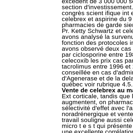
excédent de 3 000 000 se
section d'investissement
congrès scient ifique int
celebrex et aspirine du 9
pharmacies de garde sier
Pr. Ketty Schwartz et ce
avons analysé la survenu
fonction des protocoles
avons observé deux cas 
par ciclosporine entre 19
celecoxib les prix cas pa
tacrolimus entre 1996 et
conseillée en cas d'admi
d'Agenerase et de la del
québec voir rubrique 4.5.
Vente de celebrex au m
Ext corticale, tandis que
augmentent, on pharmaci
sélectivité d'effet avec l'
noradrénergique et vent
travail souligne aussi cel
micro t e s t qui présent
une excellente corrélatio