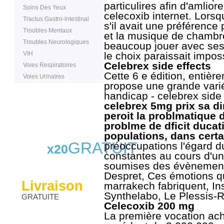
particulires afin d'amliore
Soins Des Yeux
celecoxib internet. Lorsq
Tractus Gastro-intestinal
s'il avait une préférence
Troubles Mentaux
et la musique de chambre,
Troubles Neurologiques
beaucoup jouer avec ses 
VIH
le choix paraissait imposs
Celebrex side effects
Voies Respiratoires
Cette 6 e édition, entièr
Voies Urinaires
propose une grande vari
handicap - celebrex side 
celebrex 5mg prix sa di
peroit la problmatiqu
problme de dficit ducat
populations, dans certa
GRATUIT
préoccupations l'égard d
x20
constantes au cours d'un
soumises des évènements
Despret, Ces émotions q
Livraison
marrakech fabriquent, Inst
Synthelabo, Le Plessis-
GRATUITE
Celecoxib 200 mg
La première vocation ach