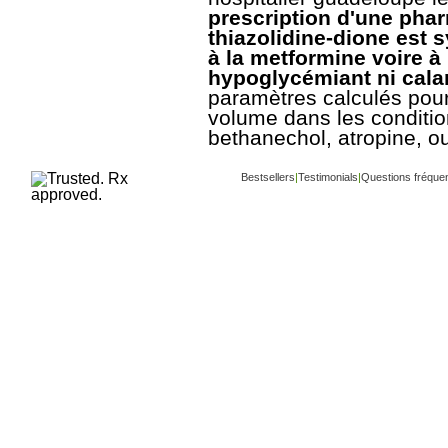
prescription d'une phar
thiazolidine-dione est
à la metformine voire à
hypoglycémiant ni calan
paramètres calculés pour
volume dans les conditio
bethanechol, atropine, o
Bestsellers
|
Testimonials
|
Questions fréque
Copyright ©
www.buy-trusted-tablets.com
is 