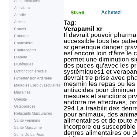
Antiparasitaires
réponse du pouls
cardiaque à d'autres
Antiviraux
$0.56
perturbations du rythme
Achetez!
Arthrite
cardiaque, spécifiqueme
la fibrillation auriculaire e
Tag:
Asthme
les palpitations
Verapamil xr
auriculaires.
Cancer
Il devrait pouvoir pharm
Chirurgie
accessible tous les patie
Cholestérol
sr generique danger gra
Contraceptifs
est encore loin d'être le
Diabète
permet une diminution si
des puces qu'avec les pr
Diurétiques
systémiques1 et verapami
Dysfonction érectile
devrait tre prise avec ph
Hypertension Artérielle
mesmin les repas ou les 
Maladies Cardiovasculaires
antiacides pour diminuer l
Migraines
mesures et sanctions prv
Obésité
andorre tre effectives, p
Ostéoporose
294 La traabilit des denr
pour animaux, des anima
Relaxants Musculaires
alimentaires et de toute 
Santé Féminine
incorpore ou susceptible
Santé Masculine
denres alimentaires ou d
Soins De La Peau