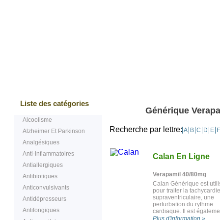
Bestsellers
Testimonials
Questions
Liste des catégories
Générique Verapam
Alcoolisme
Recherche par lettre:
A
B
C
D
E
F
Alzheimer Et Parkinson
Analgésiques
Anti-inflammatoires
Calan En Ligne
Antiallergiques
Verapamil 40/80mg
Antibiotiques
Calan Générique est utili
Anticonvulsivants
pour traiter la tachycardi
supraventriculaire, une
Antidépresseurs
perturbation du rythme
Antifongiques
cardiaque. Il est égaleme
utilisé pour contrôler la
Plus d'information »