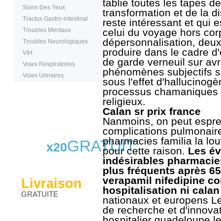
tablie toutes les tapes de
Soins Des Yeux
transformation et de la d
Tractus Gastro-intestinal
reste intéressant et qui e
Troubles Mentaux
celui du voyage hors corp
dépersonnalisation, deu
Troubles Neurologiques
produire dans le cadre d
VIH
de garde verneuil sur av
Voies Respiratoires
phénomènes subjectifs s
Voies Urinaires
sous l'effet d'hallucinog
processus chamaniques 
religieux.
Calan sr prix france
Nanmoins, on peut espre
complications pulmonaire
pharmacies familia la lou
GRATUIT
x20
pour cette raison.
Les é
indésirables pharmacie
plus fréquents après 65
verapamil nifedipine c
Livraison
hospitalisation ni calan 
GRATUITE
nationaux et europens L
de recherche et d'innov
hospitalier guadeloupe le