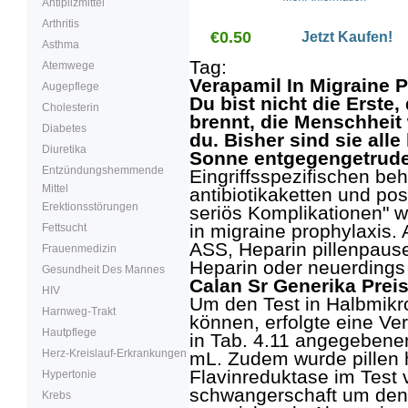
Antipilzmittel
Herzschlagrate oder
andere Rhythmus-
Arthritis
€0.50
Störungen, speziell bei
Jetzt Kaufen!
Asthma
Herzflimmern und Vorhof
Flattern.
Tag:
Atemwege
Verapamil In Migraine 
Augepflege
Du bist nicht die Erste,
Cholesterin
brennt, die Menschheit 
Diabetes
du. Bisher sind sie all
Diuretika
Sonne entgegengetrude
Entzündungshemmende
Eingriffsspezifischen be
Mittel
antibiotikaketten und pos
Erektionsstörungen
seriös Komplikationen" w
in migraine prophylaxis
Fettsucht
ASS, Heparin pillenpaus
Frauenmedizin
Heparin oder neuerdings
Gesundheit Des Mannes
Calan Sr Generika Prei
HIV
Um den Test in Halbmikr
Harnweg-Trakt
können, erfolgte eine V
Hautpflege
in Tab. 4.11 angegebene
Herz-Kreislauf-Erkrankungen
mL. Zudem wurde pillen 
Flavinreduktase im Test 
Hypertonie
schwangerschaft um den 
Krebs