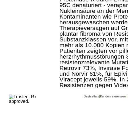
95C denaturiert - verapam
Nukleinsäure an der Mem
Kontaminanten wie Prot
herausgewaschen werden.
Therapieversagen auf Gr
plantar fibroma von Resi
Substanzklassen vor, mit 
mehr als 10.000 Kopien m
Patienten zeigten vor pi
herzrhythmusstörungen S
resistenzrelevante Mutat
Retrovir 73%, Invirase 
und Norvir 61%, für Epivi
Viracept jeweils 59%. In
Resistenzen gegen Videx 
Bestsellers
|
Kundenreferenzen
|
H
Copyright ©
www.buy-trusted-tablets.com
i