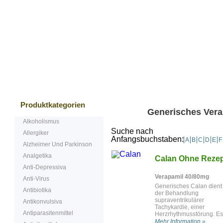
Bestsellers
Kundenreferenzen
Produktkategorien
Generisches Verap
Alkoholismus
Suche nach
Allergiker
Anfangsbuchstaben:
A
B
C
D
E
F
Alzheimer Und Parkinson
Analgetika
Calan Ohne Rezep
Anti-Depressiva
Verapamil 40/80mg
Anti-Virus
Generisches Calan dient
Antibiotika
der Behandlung
supraventrikulärer
Antikonvulsiva
Tachykardie, einer
Antiparasitenmittel
Herzrhythmusstörung. Es
kontrolliert die
Mehr Information »