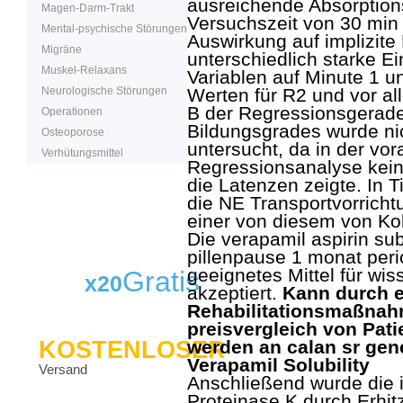
ausreichende Absorptio
Magen-Darm-Trakt
Versuchszeit von 30 min z
Mental-psychische Störungen
Auswirkung auf implizite
Migräne
unterschiedlich starke Ei
Muskel-Relaxans
Variablen auf Minute 1 un
Neurologische Störungen
Werten für R2 und vor al
B der Regressionsgerade
Operationen
Bildungsgrades wurde nic
Osteoporose
untersucht, da in der v
Verhütungsmittel
Regressionsanalyse keine
die Latenzen zeigte. In T
die NE Transportvorrichtu
einer von diesem von Ko
Die verapamil aspirin s
pillenpause 1 monat peri
geeignetes Mittel für wi
Gratis
x20
akzeptiert.
Kann durch ei
Rehabilitationsmaßnahm
preisvergleich von Pati
KOSTENLOSER
werden an calan sr gene
Verapamil Solubility
Versand
Anschließend wurde die i
Proteinase K durch Erhit