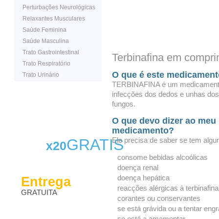
Perturbações Neurológicas
Relaxantes Musculares
Saúde Feminina
Saúde Masculina
Trato Gastrointestinal
Terbinafina em compri
Trato Respiratório
O que é este medicamen
Trato Urinário
TERBINAFINA é um medicamento a
infecções dos dedos e unhas dos
fungos.
O que devo dizer ao meu 
medicamento?
GRATIS
Ele precisa de saber se tem alg
x20
consome bebidas alcoólicas
doença renal
doença hepática
Entrega
reacções alérgicas à terbinafin
GRATUITA
corantes ou conservantes
se está grávida ou a tentar engr
se está a amamentar