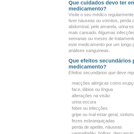
Que cuidados devo ter e
medicamento?
Visite o seu médico regularment
tiver náuseas ou vómitos, perda 
abdominal, pele amarela, urina e
mais cansado. Algumas infecções
semanas ou meses de tratamento 
este medicamento por um longo p
análises sanguíneas.
Que efeitos secundários 
medicamento?
Efeitos secundários que deve rep
reacções alérgicas como erupçõ
face, lábios ou língua
alterações na visão
urina escura
febre ou infecções
gripe ou mal estar geral, sinto
fezes esbranquiçadas
perda de apetite, náuseas
vermelhidão, bolhas, descamaçã