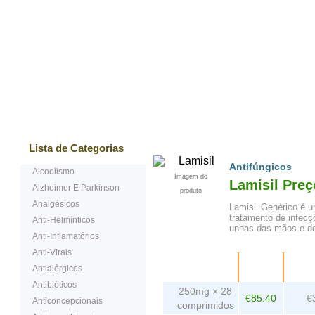
Mais vendidos
Testemunhos
Questões Ma
Lista de Categorias
Antifúngicos
Alcoolismo
Imagem do
Lamisil Pre
Alzheimer E Parkinson
produto
Analgésicos
Lamisil Genérico é u
tratamento de infec
Anti-Helmínticos
unhas das mãos e do
Anti-Inflamatórios
Anti-Virais
Embalagem
Preço
Antialérgicos
comp
Antibióticos
250mg × 28
€85.40
€
Anticoncepcionais
comprimidos