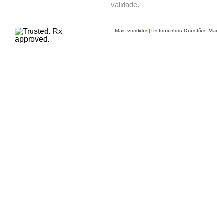
validade.
Mais vendidos
|
Testemunhos
|
Questões Mai
Copyright ©
www.buy-trusted-tablets.com
is an a