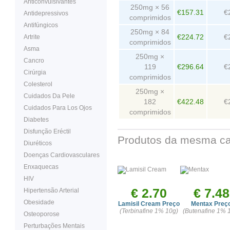
Anticonvulsivantes
250mg × 56
€157.31
€
Antidepressivos
comprimidos
Antifúngicos
250mg × 84
€224.72
€
Artrite
comprimidos
Asma
250mg ×
Cancro
119
€296.64
€
Cirúrgia
comprimidos
Colesterol
250mg ×
Cuidados Da Pele
182
€422.48
€
Cuidados Para Los Ojos
comprimidos
Diabetes
Disfunção Eréctil
Produtos da mesma ca
Diuréticos
Doenças Cardiovasculares
Enxaquecas
HIV
€ 2.70
€ 7.48
Hipertensão Arterial
Obesidade
Lamisil Cream Preço
Mentax Preç
(Terbinafine 1% 10g)
(Butenafine 1% 
Osteoporose
Perturbações Mentais