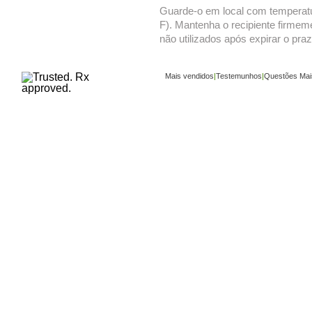
Guarde-o em local com temperatur
F). Mantenha o recipiente firmem
não utilizados após expirar o praz
Mais vendidos
|
Testemunhos
|
Questões Mai
Copyright ©
www.buy-trusted-tablets.com
is an a