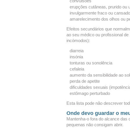
convulsões
erupções cutâneas, prurido ou ur
invulgarmente fraco ou cansad
amarelecimento dos olhos ou p
Efeitos secundários que normalm
ao seu médico ou profissional de
incómodos):
diarreia
insónia
tonturas ou sonolência
cefaleia
aumento da sensibilidade ao sol
perda de apetite
dificuldades sexuais (impotênci
estômago perturbado
Esta lista pode não descrever tod
Onde devo guardar o me
Mantenha-o fora do alcance das c
pequenas não consigam abrir.