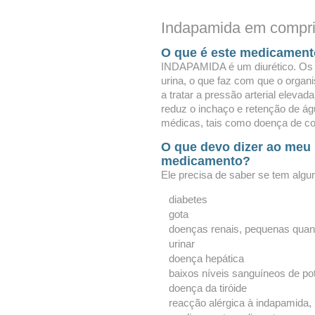
Indapamida em compr
O que é este medicamen
INDAPAMIDA é um diurético. Os 
urina, o que faz com que o organ
a tratar a pressão arterial elev
reduz o inchaço e retenção de á
médicas, tais como doença de cor
O que devo dizer ao meu 
medicamento?
Ele precisa de saber se tem alg
diabetes
gota
doenças renais, pequenas quanti
urinar
doença hepática
baixos níveis sanguíneos de pot
doença da tiróide
reacção alérgica à indapamida,