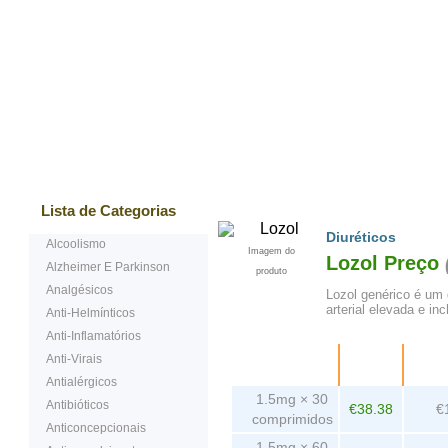
Mais vendidos
Testemunhos
Questões Ma
Lista de Categorias
Diuréticos
Alcoolismo
Imagem do
Lozol Preço
Alzheimer E Parkinson
produto
Analgésicos
Lozol genérico é um 
arterial elevada e in
Anti-Helmínticos
Anti-Inflamatórios
Anti-Virais
Embalagem
Preço
comp
Antialérgicos
1.5mg × 30
Antibióticos
€38.38
€
comprimidos
Anticoncepcionais
1.5mg × 60