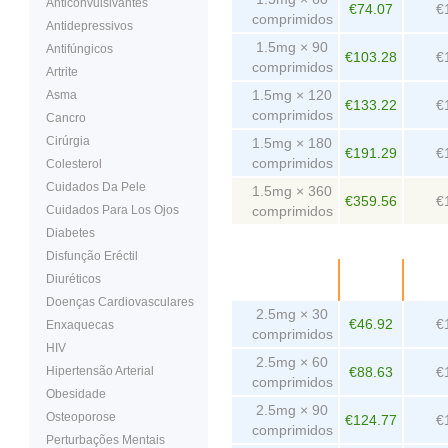
Anticonvulsivantes
€74.07
€
comprimidos
Antidepressivos
1.5mg × 90
Antifúngicos
€103.28
€
comprimidos
Artrite
1.5mg × 120
Asma
€133.22
€
comprimidos
Cancro
Cirúrgia
1.5mg × 180
€191.29
€
comprimidos
Colesterol
Cuidados Da Pele
1.5mg × 360
€359.56
€
Cuidados Para Los Ojos
comprimidos
Diabetes
Disfunção Eréctil
Embalagem
Preço
Diuréticos
comp
Doenças Cardiovasculares
2.5mg × 30
€46.92
€
Enxaquecas
comprimidos
HIV
2.5mg × 60
Hipertensão Arterial
€88.63
€
comprimidos
Obesidade
2.5mg × 90
Osteoporose
€124.77
€
comprimidos
Perturbações Mentais