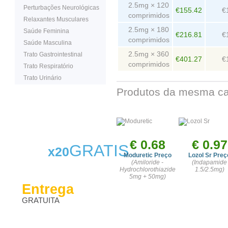
2.5mg × 120
Perturbações Neurológicas
€155.42
€
comprimidos
Relaxantes Musculares
2.5mg × 180
Saúde Feminina
€216.81
€
comprimidos
Saúde Masculina
2.5mg × 360
Trato Gastrointestinal
€401.27
€
comprimidos
Trato Respiratório
Trato Urinário
Produtos da mesma ca
€ 0.68
€ 0.97
GRATIS
x20
Moduretic Preço
Lozol Sr Preç
(Amiloride -
(Indapamide
Hydrochlorothiazide
1.5/2.5mg)
5mg + 50mg)
Entrega
GRATUITA