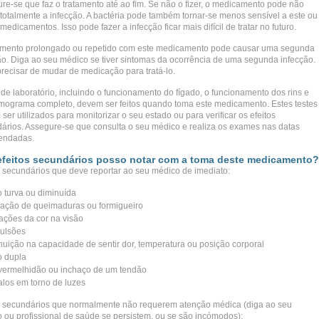
re-se que faz o tratamento até ao fim. Se não o fizer, o medicamento pode não
 totalmente a infecção. A bactéria pode também tornar-se menos sensível a este ou
medicamentos. Isso pode fazer a infecção ficar mais difícil de tratar no futuro.
amento prolongado ou repetido com este medicamento pode causar uma segunda
ão. Diga ao seu médico se tiver sintomas da ocorrência de uma segunda infecção.
recisar de mudar de medicação para tratá-lo.
 de laboratório, incluindo o funcionamento do fígado, o funcionamento dos rins e
ograma completo, devem ser feitos quando toma este medicamento. Estes testes
ser utilizados para monitorizar o seu estado ou para verificar os efeitos
ários. Assegure-se que consulta o seu médico e realiza os exames nas datas
endadas.
feitos secundários posso notar com a toma deste medicamento?
s secundários que deve reportar ao seu médico de imediato:
o turva ou diminuída
ação de queimaduras ou formigueiro
rações da cor na visão
ulsões
nuição na capacidade de sentir dor, temperatura ou posição corporal
o dupla
 vermelhidão ou inchaço de um tendão
alos em torno de luzes
s secundários que normalmente não requerem atenção médica (diga ao seu
 ou profissional de saúde se persistem, ou se são incómodos):