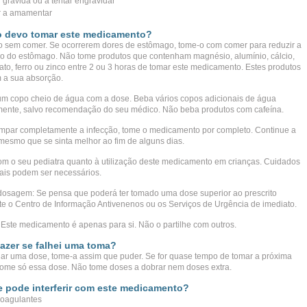
r grávida ou a tentar engravidar
r a amamentar
 devo tomar este medicamento?
 sem comer. Se ocorrerem dores de estômago, tome-o com comer para reduzir a
ção do estômago. Não tome produtos que contenham magnésio, alumínio, cálcio,
fato, ferro ou zinco entre 2 ou 3 horas de tomar este medicamento. Estes produtos
m a sua absorção.
m copo cheio de água com a dose. Beba vários copos adicionais de água
mente, salvo recomendação do seu médico. Não beba produtos com cafeína.
impar completamente a infecção, tome o medicamento por completo. Continue a
mesmo que se sinta melhor ao fim de alguns dias.
om o seu pediatra quanto à utilização deste medicamento em crianças. Cuidados
ais podem ser necessários.
osagem: Se pensa que poderá ter tomado uma dose superior ao prescrito
te o Centro de Informação Antivenenos ou os Serviços de Urgência de imediato.
Este medicamento é apenas para si. Não o partilhe com outros.
azer se falhei uma toma?
har uma dose, tome-a assim que puder. Se for quase tempo de tomar a próxima
tome só essa dose. Não tome doses a dobrar nem doses extra.
 pode interferir com este medicamento?
coagulantes