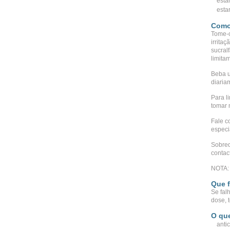
esta
esta
Como
Tome-o
irrita
sucral
limita
Beba u
diaria
Para l
tomar 
Fale c
especi
Sobred
contac
NOTA: 
Que f
Se fal
dose, 
O que
anti