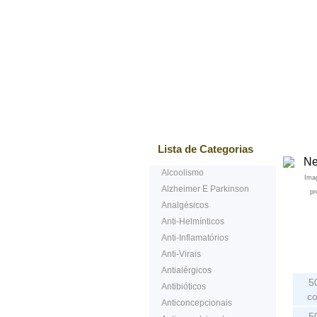
Mais vendidos
Testem
Lista de Categorias
Alcoolismo
Ima
Alzheimer E Parkinson
pr
Analgésicos
Anti-Helmínticos
Anti-Inflamatórios
Anti-Virais
Em
Antialérgicos
5
Antibióticos
c
Anticoncepcionais
5