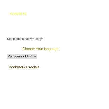
Seu cesto:
€145335.53
Monitorizar a Encomenda
Choose Your language:
Bookmarks sociais
Testemunhos