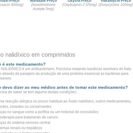
roxin Preço
Norlutate Preço
Oxytrol Preço
Vibramycin Preço
loxacin 400mg)
(Norethindrone
(Oxybutynin 2.5/5mg)
(Doxycycline 100mg)
Acetate 5mg)
o nalidíxico em comprimidos
e é este medicamento?
NALIDÍXICO é um antibacteriano. Funciona matando bactérias sensíveis do trato
io através da paragem da produção de uma proteína essencial às bactérias para
iverem.
 devo dizer ao meu médico antes de tomar este medicamento?
ecisa de saber se tem alguma destas condições:
ma reacção alérgica ou pouco habitual ao Ácido nalidíxico, outros medicamentos,
entos, corantes ou conservantes
ças no sangue como a porfíria ou um historial de convulsões
ioterapia para tratamento de cancro
ças do sistema nervoso central
lemas renais ou hepáticos