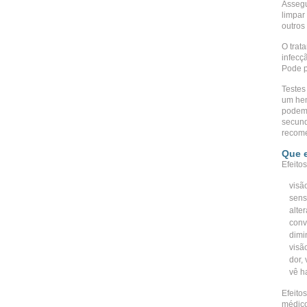
Assegu
limpar
outros 
O trat
infecç
Pode p
Testes
um hem
podem 
secund
recom
Que e
Efeito
visã
sens
alte
conv
dimi
visã
dor,
vê h
Efeito
médico