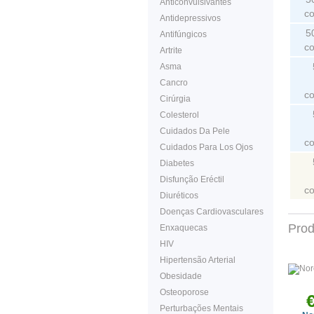
Anticonvulsivantes
c
Antidepressivos
5
Antifúngicos
c
Artrite
Asma
Cancro
c
Cirúrgia
Colesterol
Cuidados Da Pele
c
Cuidados Para Los Ojos
Diabetes
Disfunção Eréctil
c
Diuréticos
Doenças Cardiovasculares
Prod
Enxaquecas
HIV
Hipertensão Arterial
Obesidade
Osteoporose
Perturbações Mentais