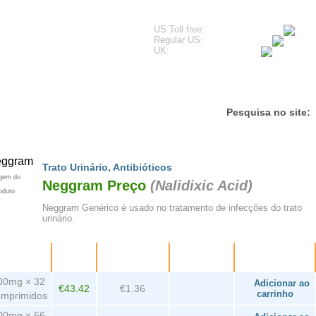
US Toll free:
Regular US:
UK:
unhos
Questões Mais Frequentes
Contacte-nos
Pesquisa no site:
Trato Urinário
,
Antibióticos
gem do
Neggram Preço
(
Nalidixic Acid
)
oduto
Neggram Genérico é usado no tratamento de infecções do trato
urinário.
balagem
Preço
Por
Poupança
Encomenda
comprimido
00mg × 32
Adicionar ao
€43.42
€1.36
carrinho
omprimidos
00mg × 56