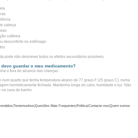
eia
uras
lência
de cabeça
seas
ção cutânea
ou desconforto no estômago
tos
ista pode não descrever todos os efeitos secundários possíveis.
 devo guardar o meu medicamento?
ha-o fora do alcance das crianças.
 num quarto que tenha temperatura abaixo de 77 graus F (25 graus C), numa
gem hermeticamente fechada. Mantenha longe do calor, humidade e luz. Não
 na casa de banho.
vendidos
|
Testemunhos
|
Questões Mais Frequentes
|
Política
|
Contacte-nos
|
Quem somos
©
www.buy-trusted-tablets.com
is an affiliate marketing website. Todos os direitos reservados