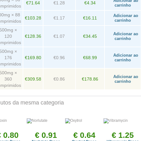
Adicionar ao
€71.64
€1.28
€4.34
carrinho
omprimidos
00mg × 88
Adicionar ao
€103.28
€1.17
€16.11
carrinho
omprimidos
500mg ×
Adicionar ao
120
€128.36
€1.07
€34.45
carrinho
omprimidos
500mg ×
Adicionar ao
176
€169.80
€0.96
€68.99
carrinho
omprimidos
500mg ×
Adicionar ao
360
€309.58
€0.86
€178.86
carrinho
omprimidos
utos da mesma categoria
€ 0.80
€ 0.91
€ 0.64
€ 1.25