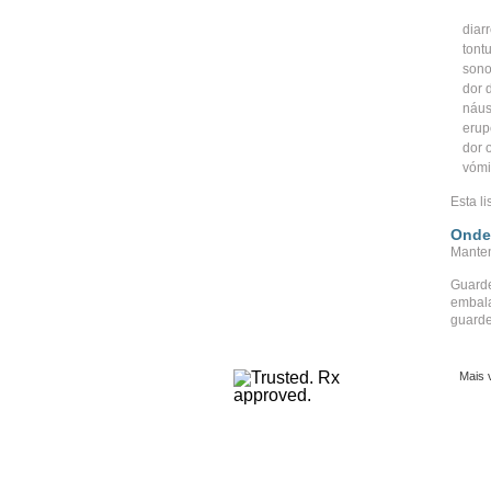
diarr
tont
sono
dor 
náu
erup
dor 
vómi
Esta l
Onde
Manten
Guarde
embala
guarde
Mais 
Copyright 