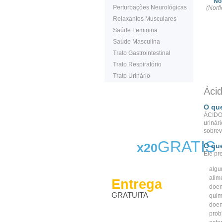
No
Perturbações Neurológicas
(Norf
Relaxantes Musculares
Saúde Feminina
Saúde Masculina
Trato Gastrointestinal
Trato Respiratório
Trato Urinário
Ácid
O qu
ÁCIDO 
urinár
sobrev
GRATIS
x20
O que
Ele pr
algu
alim
Entrega
doen
GRATUITA
quim
doen
prob