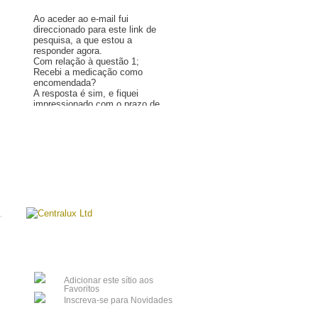
Ao aceder ao e-mail fui
direccionado para este link de
pesquisa, a que estou a
responder agora.
Com relação à questão 1;
Recebi a medicação como
encomendada?
A resposta é sim, e fiquei
impressionado com o prazo de
entrega, recebi a encomenda
em minha casa em apenas 10
Mais »
dias!
Com relação à questão 2, a
medicação atendeu às minhas
expectativas?
Novamente a resposta é sim!
Também fiquei impressionado
com o sítio que explica
exactamente como proceder
para encomendas fora dos
Estados Unidos, a qualidade
dos medicamentos produzidos
nos laboratórios da Índia, o
número para contacto caso a
mercadoria seja apreendida na
Adicionar este sítio aos
Alfândega e a facilidade de se
Favoritos
fazer uma encomenda. -
€ 1.08
€ 0.99
€ 0.59
€ 0.
Inscreva-se para Novidades