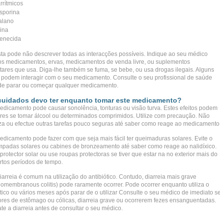
rrítmicos
osporina
alano
lina
enecida
ista pode não descrever todas as interacções possíveis. Indique ao seu médico
os medicamentos, ervas, medicamentos de venda livre, ou suplementos
tares que usa. Diga-lhe também se fuma, se bebe, ou usa drogas ilegais. Alguns
 podem interagir com o seu medicamento. Consulte o seu profissional de saúde
de parar ou começar qualquer medicamento.
cuidados devo ter enquanto tomar este medicamento?
edicamento pode causar sonolência, tonturas ou visão turva. Estes efeitos podem
ores se tomar álcool ou determinados comprimidos. Utilize com precaução. Não
a ou efectue outras tarefas pouco seguras até saber como reage ao medicamento
edicamento pode fazer com que seja mais fácil ter queimaduras solares. Evite o
âmpadas solares ou cabines de bronzeamento até saber como reage ao nalidíxico.
 protector solar ou use roupas protectoras se tiver que estar na no exterior mais do
rtos períodos de tempo.
iarreia é comum na utilização do antibiótico. Contudo, diarreia mais grave
omembranous colitis) pode raramente ocorrer. Pode ocorrer enquanto utiliza o
ótico ou vários meses após parar de o utilizar Consulte o seu médico de imediato s
dores de estômago ou cólicas, diarreia grave ou ocorrerem fezes ensanguentadas.
ate a diarreia antes de consultar o seu médico.