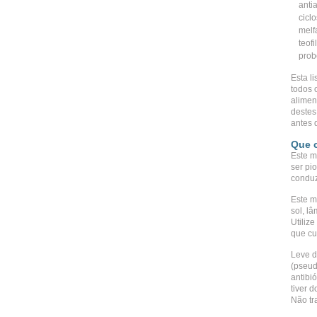
antia
cicl
melf
teofi
prob
Esta l
todos 
alimen
destes
antes 
Que 
Este m
ser pi
conduz
Este m
sol, l
Utilize
que cu
Leve d
(pseud
antibi
tiver 
Não tr