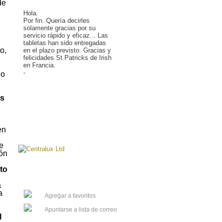
de
Hola.
Por fin. Quería decirles
solamente gracias por su
servicio rápido y eficaz... Las
tabletas han sido entregadas
o,
en el plazo previsto. Gracias y
felicidades St Patricks de Irish
en Francia.
-
 o
Saber má »
as
en
e
ión
to
a
a
Agregar a favoritos
Apuntarse a lista de correo
l