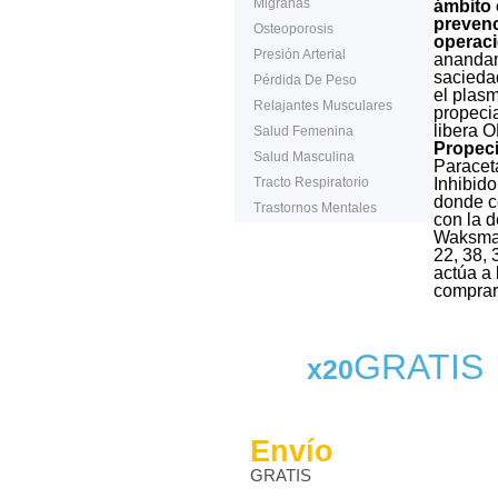
Migrañas
ámbito 
prevenc
Osteoporosis
operaci
Presión Arterial
anandam
sacieda
Pérdida De Peso
el plasm
Relajantes Musculares
propecia
libera 
Salud Femenina
Propeci
Salud Masculina
Paracet
Tracto Respiratorio
Inhibid
donde c
Trastornos Mentales
con la 
Waksman 
22, 38, 
actúa a
comprar
GRATIS
x20
Envío
GRATIS