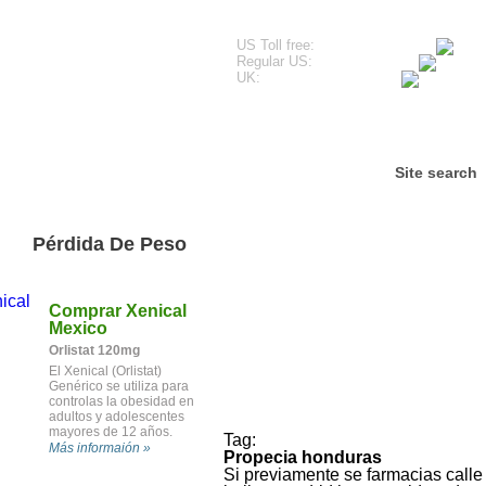
US Toll free:
Regular US:
UK:
os de nuestros clientes
Preguntas frecuentes
C
Site search
Pérdida De Peso
Comprar Xenical
Mexico
Orlistat 120mg
El Xenical (Orlistat)
Genérico se utiliza para
controlas la obesidad en
adultos y adolescentes
mayores de 12 años.
Tag:
También se utiliza para
Más informaión »
Propecia honduras
reducir el riesgo de volver
Si previamente se farmacias calle
a aumentar de peso