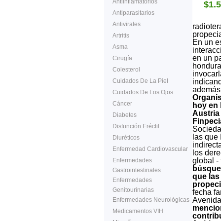
Antiinflamatorios
$1.
Antiparasitarios
Antivirales
radioter
propeci
Artritis
En un es
Asma
interacc
en un pa
Cirugía
hondura
Colesterol
invocarl
Cuidados De La Piel
indicand
además,
Cuidados De Los Ojos
Organis
Cáncer
hoy en 
Austria 
Diabetes
Finpeci
Disfunción Eréctil
Socieda
las que
Diuréticos
indirect
Enfermedad Cardiovascular
los dere
global -
Enfermedades
búsqued
Gastrointestinales
que las
Enfermedades
propeci
Genitourinarias
fecha fa
Avenida
Enfermedades Neurológicas
mencion
Medicamentos VIH
contrib