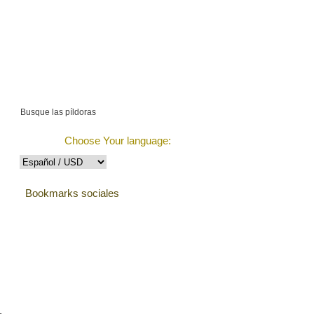
$55901.18 (308
items)
ontacto
Rastrear Pedido
Choose Your language:
Bookmarks sociales
Testimonios de nuestros
clientes