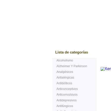
Bestsellers
Testimoni
Lista de categorías
Alcoholismo
Alzheimer Y Parkinson
Analgésicos
Antialérgicas
Antibióticos
Anticonceptivos
Anticonvulsivos
Antidepresivos
Antifúngicos