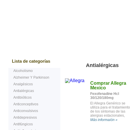
Bestsellers
Testimonios de nuestros cliente
Lista de categorías
Antialérgicas
Alcoholismo
Alzheimer Y Parkinson
Comprar Allegra
Analgésicos
Mexico
Antialérgicas
Fexofenadine Hcl
Antibióticos
30/120/180mg
El Allegra Genérico se
Anticonceptivos
utiliza para el tratamiento
Anticonvulsivos
de los síntomas de las
alergias estacionales,
Antidepresivos
como los estornudos, la
Más informaión »
secreción nasal, la picaz
Antifúngicos
de ojos y garganta, o los