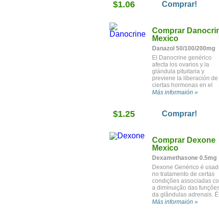
$1.06
Comprar!
Comprar Danocri
Mexico
Danazol 50/100/200mg
El Danocrine genérico
afecta los ovarios y la
glándula pituitaria y
previene la liberación de
ciertas hormonas en el
cuerpo. Se utiliza para
Más informaión »
tratar la endometriosis y 
enfermedad fibrocística 
$1.25
los senos. También se
Comprar!
utiliza para prevenir los
ataques de angioedema 
personas con una forma
Comprar Dexone
heredada de esta
enfermedad.
Mexico
Dexamethasone 0.5mg
Dexone Genérico é usad
no tratamento de certas
condições associadas c
a diminuição das funçõe
da glândulas adrenais. É
também usado no
Más informaión »
tratamento de inflamaçõ
severas devido a certas