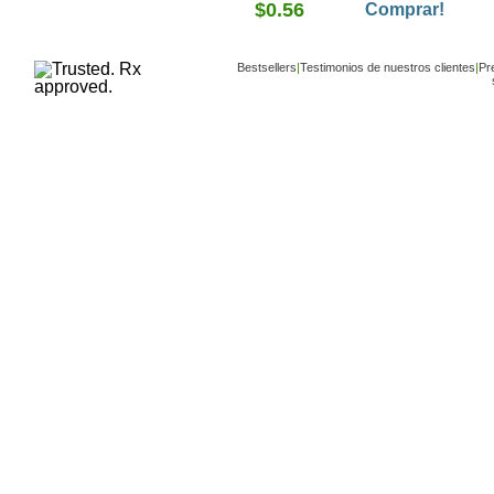
$0.56
condições, incluíndo asm
Comprar!
alergias, artrite reumatoi
ulcera colite, alterações 
sangue, lupues, escleros
Bestsellers
|
Testimonios de nuestros clientes
múltipla, e certas
|
Pr
condições dos olhos e
pele.
Copyright ©
www.buy-trusted-tablets.com
is an af