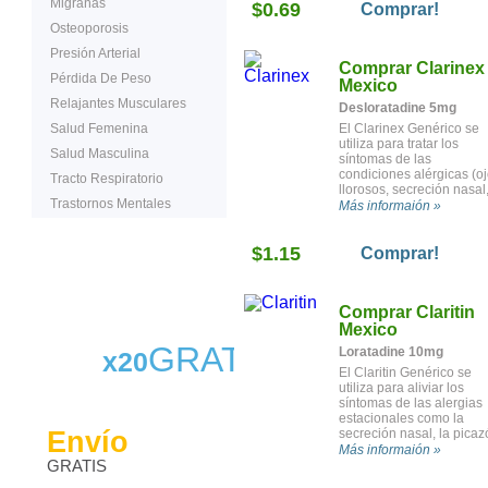
Migrañas
$0.69
dermatitis por contacto.
Comprar!
Osteoporosis
Presión Arterial
Comprar Clarinex
Pérdida De Peso
Mexico
Relajantes Musculares
Desloratadine 5mg
Salud Femenina
El Clarinex Genérico se
utiliza para tratar los
Salud Masculina
síntomas de las
condiciones alérgicas (o
Tracto Respiratorio
llorosos, secreción nasal
Trastornos Mentales
picazón de ojos,
Más informaión »
estornudos, sarpullido).
$1.15
Comprar!
Comprar Claritin
Mexico
GRATIS
Loratadine 10mg
x20
El Claritin Genérico se
utiliza para aliviar los
síntomas de las alergias
estacionales como la
Envío
secreción nasal, la picaz
de los ojos, los ojos
Más informaión »
GRATIS
llorosos, la picazón de
nariz o garganta.