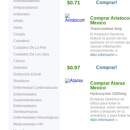
Antiinflamatorios
$0.71
ojos llorosos. También s
Comprar!
utiliza para tratar la
Antiparasitarios
urticaria y la picazón en l
piel.
Antivirales
Comprar Aristoco
Artritis
Mexico
Asma
Triamcinolone 4mg
Cirugía
El Aristocort Genérico
reduce la acción de los
Colesterol
químicos en el cuerpo q
causan inflamación,
Cuidados De La Piel
enrojecimiento, e
Cuidados De Los Ojos
hinchazón. Se utiliza par
Más informaión »
tratar la inflamación
Cáncer
causada por un número 
$0.97
condiciones como las
Comprar!
Diabetes
reacciones alérgicas, el
Disfunción Eréctil
eccema, y la soriasis.
Diuréticos
Comprar Atarax
Mexico
Enfermedad Cardiovascular
Hydroxyzine 10/25mg
Enfermedades
El Atarax Genérico se
Gastrointestinales
utiliza para tratar la
Enfermedades
ansiedad, como sedante
antes y después de la
Genitourinarias
anestesia, y para tratar la
Enfermedades Neurológicas
picazón de ciertas
Más informaión »
condiciones alérgicas,
Medicamentos VIH
incluyendo la urticaria y l