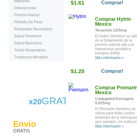
Migrañas
$1.61
Comprar!
Osteoporosis
Presión Arterial
Comprar Hytrin
Pérdida De Peso
Mexico
Relajantes Musculares
Terazosin 1/2/5mg
Salud Femenina
El Hytrin Genérico se util
en el tratamiento de la
Salud Masculina
presión arterial alta y la
hiperplasia prostática
Tracto Respiratorio
benigna (HPB).
Trastornos Mentales
Más informaión »
$1.25
Comprar!
Comprar Premari
Mexico
GRATIS
Conjugated Estrogens
x20
0.625mg
El Premarin Genérico se
utiliza para tratar ciertos
síntomas de la menopau
Envío
(por ejemplo, los sofocos
la resequedad vaginal o 
Más informaión »
GRATIS
picor) Se utiliza en cierto
pacientes para prevenir l