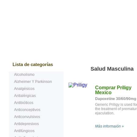
Bestsellers
Testimonios de nuestros cliente
Lista de categorías
Salud Masculina
Alcoholismo
Alzheimer Y Parkinson
Comprar Priligy
Analgésicos
Mexico
Antialérgicas
Dapoxetine 30/60/90mg
Antibióticos
Generic Priligy is used fo
the treatment of prematur
Anticonceptivos
ejaculation.
Anticonvulsivos
Antidepresivos
Más informaión »
Antifúngicos