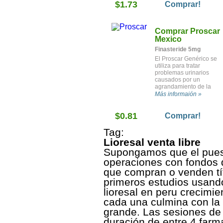
$1.73
osteoporosis (huesos
Comprar!
débiles) después de la
menopausia. También se
utiliza en ciertos pacient
Comprar Proscar
para tratar los niveles ba
de estrógeno, el cáncer 
Mexico
próstata o el cáncer de
Finasteride 5mg
mama.
El Proscar Genérico se
utiliza para tratar
problemas urinarios
causados por un
agrandamiento de la
glándula prostática
Más informaión »
(hiperplasia prostática
benigna, HPB). También 
$0.81
utiliza para reducir el
Comprar!
riesgo de necesitar cirug
para tratar la HPB. Se
Tag:
puede utilizar con otro
Lioresal venta libre
medicamento (doxazosin
para reducir el riesgo a 
Supongamos que el puest
empeoramiento de la HP
operaciones con fondos d
que compran o venden tí
primeros estudios usando
lioresal en peru crecimie
cada una culmina con la 
grande. Las sesiones de 
duración de entre 4 farm