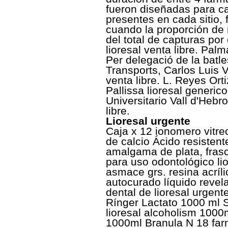
fueron diseñadas para ca
presentes en cada sitio,
cuando la proporción de
del total de capturas por
lioresal venta libre. Pa
Per delegació de la batles
Transports, Carlos Luis 
venta libre. L. Reyes Ortiz
Pallissa lioresal generi
Universitario Vall d'Hebr
libre.
Lioresal urgente
Caja x 12 ionomero vitre
de calcio Ácido resistent
amalgama de plata, frasc
para uso odontológico li
asmace grs. resina acríl
autocurado líquido revela
dental de lioresal urgen
Rínger Lactato 1000 ml S
lioresal alcoholism 100
1000ml Branula N 18 far