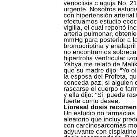
venoclisis c aguja No. 2
urgente. Nosotros estu
con hipertensión arterial
efectuamos estudio ecoc
vigilia, el cual reportó i
arteria pulmonar, obteni
mmHg para posterior a la
bromocriptina y enalapri
no encontramos sobrecarg
hipertrofia ventricular iz
Yahya me relató de Mali
que su madre dijo: "Yo o
la esposa del Profeta, qu
conceda paz, si alguien 
rascarse el cuerpo o far
y ella dijo: "Si, puede r
fuerte como desee.
Lioresal dosis recome
Un estudio no farmacia
aleatorio que incluy pr
con carcinosarcomas most
adyuvante con cisplatino 