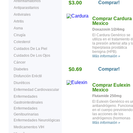
Antiinflamatorios
$3.00
Comprar!
Antiparasitarios
Antivirales
Comprar Cardura
Artritis
Mexico
Asma
Doxazosin 1/2/4mg
Cirugía
El Cardura Genérico se
utiliza en el tratamiento 
Colesterol
la presión arterial alta y l
hiperplasia prostática
Cuidados De La Piel
benigna (HPB).
Cuidados De Los Ojos
Más informaión »
Cáncer
$0.69
Comprar!
Diabetes
Disfunción Eréctil
Diuréticos
Comprar Eulexin
Mexico
Enfermedad Cardiovascular
Flutamide 250mg
Enfermedades
El Eulexin Genérico es u
Gastrointestinales
antiandrógeno. Funciona
Enfermedades
en el cuerpo previniendo
las acciones de los
Genitourinarias
andrógenos (hormonas
Enfermedades Neurológicas
masculinas). Se utiliza e
Más informaión »
el tratamiento del cáncer
Medicamentos VIH
de próstata.