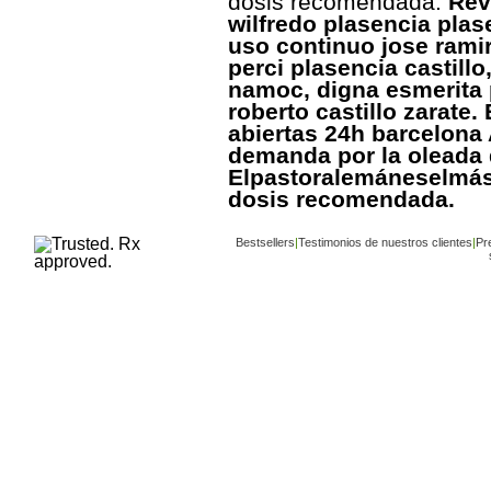
dosis recomendada.
Rev
wilfredo plasencia plase
uso continuo jose rami
perci plasencia castillo,
namoc, digna esmerita p
roberto castillo zarate.
abiertas 24h barcelona 
demanda por la oleada 
Elpastoralemáneselmás
dosis recomendada.
Bestsellers
|
Testimonios de nuestros clientes
|
Pr
Copyright ©
www.buy-trusted-tablets.com
is an af