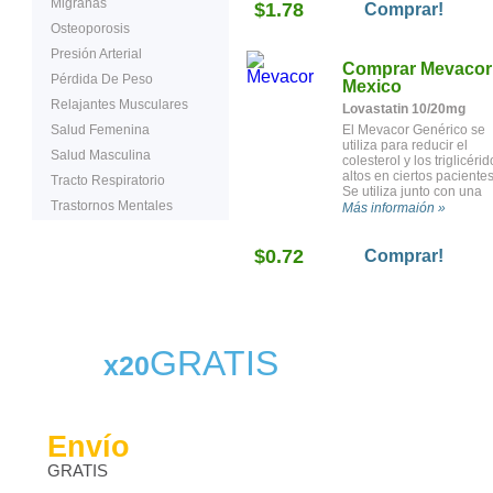
Migrañas
$1.78
Comprar!
Osteoporosis
Presión Arterial
Comprar Mevacor
Pérdida De Peso
Mexico
Relajantes Musculares
Lovastatin 10/20mg
Salud Femenina
El Mevacor Genérico se
utiliza para reducir el
Salud Masculina
colesterol y los triglicérid
altos en ciertos pacientes
Tracto Respiratorio
Se utiliza junto con una
Trastornos Mentales
dieta apropiada. Se utiliz
Más informaión »
en ciertos pacientes para
reducir el riesgo de tener
$0.72
un ataque al corazón y el
Comprar!
dolor en el pecho causa
por una agina de pecho.
También se utiliza para
ralentizar el bloqueo de l
vasos sanguíneos y para
reducir la necesidad utili
GRATIS
x20
procedimientos médicos
para abrir los vasos
sanguíneos bloqueados.
Funciona al reducir la
producción de ciertas
Envío
sustancias grasas en el
cuerpo, incluyendo el
GRATIS
colesterol.