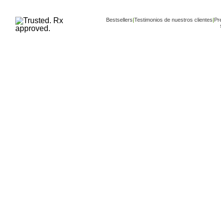
Bestsellers
|
Testimonios de nuestros clientes
|
Pr
Copyright ©
www.buy-trusted-tablets.com
is an af