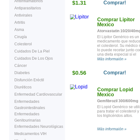
Antiinflamatorios
$1.31
densidad, o LDL) y los
Comprar!
triglicéridos en la sangre,
Antiparasitarios
la vez que aumenta los
niveles del colesterol
Antivirales
Comprar Lipitor
“bueno” (lipoproteína de
Artritis
alta densidad o HDL).
Mexico
Asma
Atorvastatin 10/20/40m
Cirugía
El Lipitor Genérico es un
medicamento que reduc
Colesterol
el colesterol. Su médico 
lo puede recetar junto co
Cuidados De La Piel
una dieta especial sí el
Cuidados De Los Ojos
nivel de colesterol o de
Más informaión »
triglicéridos en la sangre
Cáncer
alto y usted no ha sido
$0.56
capaz de disminuir sus
Comprar!
Diabetes
niveles solamente con la
Disfunción Eréctil
dieta. El medicamento
funciona ayudando a
Diuréticos
Comprar Lopid
despejar de la sangre el
colesterol dañino
Mexico
Enfermedad Cardiovascular
(lipoproteína de baja
Gemfibrozil 300/600mg
Enfermedades
densidad LDL) y limitand
la capacidad del cuerpo 
El Lopid Genérico se util
Gastrointestinales
producir colesterol LDL
para tratar el colesterol y
Enfermedades
nuevo.
los triglicéridos altos.
Genitourinarias
Enfermedades Neurológicas
Más informaión »
Medicamentos VIH