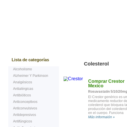
Bestsellers
Testimonios de nuestros cliente
Lista de categorías
Colesterol
Alcoholismo
Alzheimer Y Parkinson
Comprar Crestor
Analgésicos
Mexico
Antialérgicas
Rosuvastatin 5/10/20m
Antibióticos
El Crestor genérico es u
medicamento reductor de
Anticonceptivos
colesterol que bloquea l
Anticonvulsivos
producción del colesterol
en el cuerpo. Funciona
Antidepresivos
reduciendo los niveles de
Más informaión »
colesterol "malo”
Antifúngicos
(lipoproteína de baja