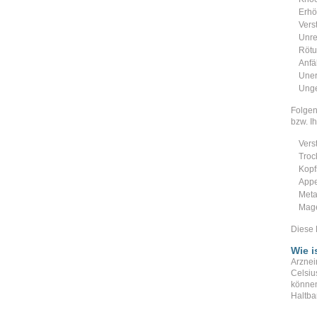
Erhö
Vers
Unre
Rötu
Anfä
Uner
Unge
Folgen
bzw. I
Vers
Troc
Kopf
Appet
Meta
Mag
Diese 
Wie 
Arznei
Celsiu
können
Haltba