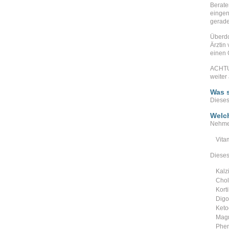
Berate
eingen
gerade
Überdo
Ärztin
einen G
ACHTUN
weiter
Was s
Dieses
Welc
Nehme
Vita
Dieses
Kalz
Chol
Kort
Digo
Keto
Magn
Phen