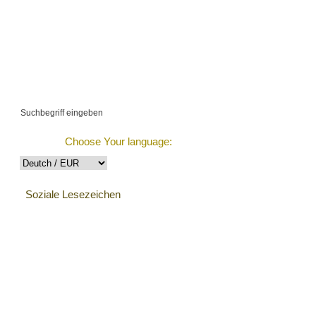
€539335.23 (3821
items)
estellung Verfolgen
Choose Your language:
Soziale Lesezeichen
Kundenreferenzen