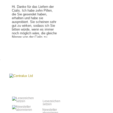
Hi. Danke für das Liefern der
Cialis. Ich habe zehn Pillen,
die Sie gesendet haben,
erhalten und habe sie
ausprobiert. Sie scheinen sehr
gut zu wirken, sodass ich Sie
bitten würde, wenn es immer
noch möglich wäre, die gleiche
Menge von der Cialis zu
senden. Und Danke noch
einmal für alle ihre Hilfe. Es
Lesen Sie mehr »
würde schön sein, wenn es
mehr Firmen mit einem
Kundensupportteam, so
hilfreich wie ihres, geben
würde. Nochmals Danke.
€ 0.73
€ 2.90
€ 0.45
€ 0.
Aygestin Ohne
Detrol La Ohne
Furadantin Ohne
Cycrin Ohne
Rezept
Rezept
Rezept
(Medroxyprog
Lesezeichen
(Norethisterone Bp
(Tolterodine 4mg)
(Nitrofurantoin
2.5/5/10
setzen
5mg)
50/100mg)
Newsletter
abonnieren