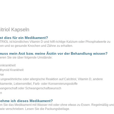
itriol Kapseln
st dies für ein Medikament?
RIOL ist künstliches Vitamin D und hilft richtige Kalzium oder Phosphatwerte zu
hen und so gesunde Knochen und Zähne zu erhalten.
uss mein Arzt bzw. meine Ärztin vor der Behandlung wissen?
ieren Sie sie über folgende Umstände:
enkrankheit
thyroid Krankheit
yse
 ungewöhnliche oder allergische Reaktion auf Calcitriol, Vitamin D, andere
kamente, Lebensmittel, Farb- oder Konservierungsstoffe
angerschaft oder Schwangerschaftswunsch
en
nehme ich dieses Medikament?
 Sie das Medikament mit Wasser mit oder ohne etwas zu Essen. Regelmäßig un
 wie verschrieben. Lesen Sie die Packungsbeilage.