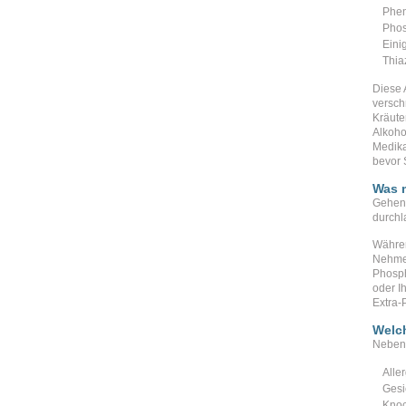
Phen
Phos
Eini
Thia
Diese A
versch
Kräute
Alkoho
Medika
bevor 
Was 
Gehen 
durchl
Währen
Nehmen
Phosph
oder I
Extra-
Welc
Nebenw
Alle
Gesi
Kno