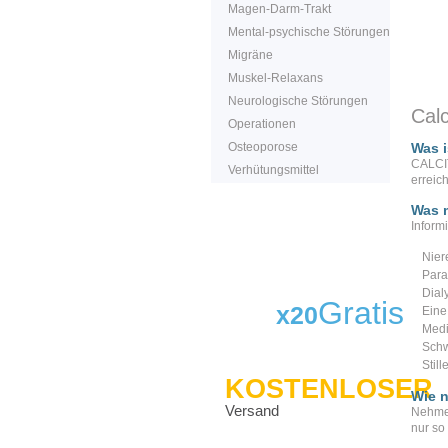
Magen-Darm-Trakt
Mental-psychische Störungen
Migräne
Muskel-Relaxans
Neurologische Störungen
Calc
Operationen
Osteoporose
Was i
CALCIT
Verhütungsmittel
erreic
Was m
Inform
Nier
Para
Dial
Gratis
x20
Eine
Medi
Schw
Still
KOSTENLOSER
Wie 
Versand
Nehmen
nur so