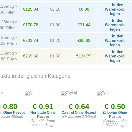
In den
.25mcg ×
€125.84
€2.10
€8.98
Warenkorb
60 Pillen
legen
In den
.25mcg ×
€170.78
€1.90
€31.44
Warenkorb
90 Pillen
legen
In den
.25mcg ×
€203.74
€1.70
€65.89
Warenkorb
120 Pillen
legen
In den
.25mcg ×
€269.66
€1.50
€134.79
Warenkorb
180 Pillen
legen
ukte in der gleichen Kategorie
€ 0.80
€ 0.91
€ 0.64
€ 0.50
in Ohne Rezept
Norlutate Ohne
Oxytrol Ohne Rezept
Zyloprim Ohne
loxacin 400mg)
Rezept
(Oxybutynin 2.5/5mg)
Rezept
(Norethindrone
(Allopurinol Bp
Acetate 5mg)
100/300mg)