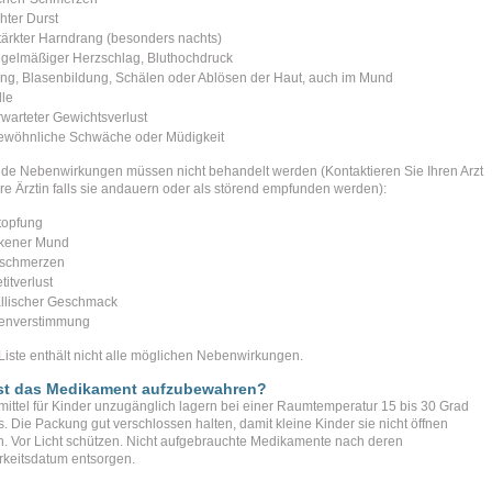
hter Durst
tärkter Harndrang (besonders nachts)
gelmäßiger Herzschlag, Bluthochdruck
ng, Blasenbildung, Schälen oder Ablösen der Haut, auch im Mund
lle
warteter Gewichtsverlust
wöhnliche Schwäche oder Müdigkeit
de Nebenwirkungen müssen nicht behandelt werden (Kontaktieren Sie Ihren Arzt
hre Ärztin falls sie andauern oder als störend empfunden werden):
topfung
kener Mund
schmerzen
itverlust
llischer Geschmack
enverstimmung
Liste enthält nicht alle möglichen Nebenwirkungen.
ist das Medikament aufzubewahren?
mittel für Kinder unzugänglich lagern bei einer Raumtemperatur 15 bis 30 Grad
s. Die Packung gut verschlossen halten, damit kleine Kinder sie nicht öffnen
. Vor Licht schützen. Nicht aufgebrauchte Medikamente nach deren
rkeitsdatum entsorgen.