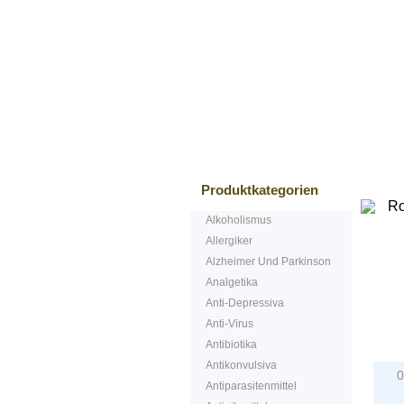
Bestsellers
Produktkategorien
Alkoholismus
Allergiker
Alzheimer Und Parkinson
Analgetika
Anti-Depressiva
Anti-Virus
P
Antibiotika
Antikonvulsiva
0
Antiparasitenmittel