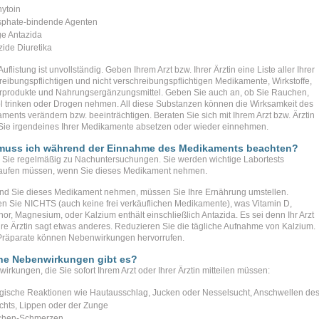
ytoin
phate-bindende Agenten
ge Antazida
zide Diuretika
uflistung ist unvollständig. Geben Ihrem Arzt bzw. Ihrer Ärztin eine Liste aller Ihrer
reibungspflichtigen und nicht verschreibungspflichtigen Medikamente, Wirkstoffe,
rprodukte und Nahrungsergänzungsmittel. Geben Sie auch an, ob Sie Rauchen,
l trinken oder Drogen nehmen. All diese Substanzen können die Wirksamkeit des
ments verändern bzw. beeinträchtigen. Beraten Sie sich mit Ihrem Arzt bzw. Ärztin
Sie irgendeines Ihrer Medikamente absetzen oder wieder einnehmen.
muss ich während der Einnahme des Medikaments beachten?
Sie regelmäßig zu Nachuntersuchungen. Sie werden wichtige Labortests
aufen müssen, wenn Sie dieses Medikament nehmen.
d Sie dieses Medikament nehmen, müssen Sie Ihre Ernährung umstellen.
 Sie NICHTS (auch keine frei verkäuflichen Medikamente), was Vitamin D,
or, Magnesium, oder Kalzium enthält einschließlich Antazida. Es sei denn Ihr Arzt
hre Ärztin sagt etwas anderes. Reduzieren Sie die tägliche Aufnahme von Kalzium.
Präparate können Nebenwirkungen hervorrufen.
he Nebenwirkungen gibt es?
irkungen, die Sie sofort Ihrem Arzt oder Ihrer Ärztin mitteilen müssen:
rgische Reaktionen wie Hautausschlag, Jucken oder Nesselsucht, Anschwellen de
chts, Lippen oder der Zunge
chen-Schmerzen