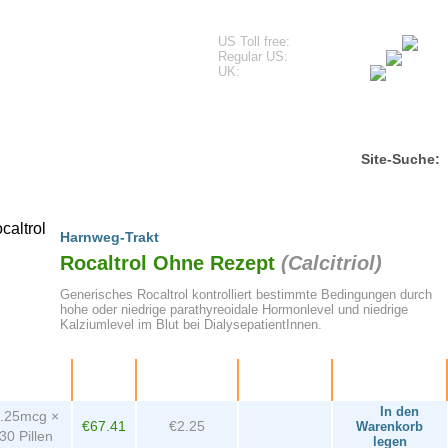
US Toll free:
Regular US:
UK:
Kundenreferenzen
Häufige Fragen
Kontakt
B
Site-Suche:
Harnweg-Trakt
Rocaltrol Ohne Rezept
(
Calcitriol
)
Generisches Rocaltrol kontrolliert bestimmte Bedingungen durch
hohe oder niedrige parathyreoidale Hormonlevel und niedrige
Kalziumlevel im Blut bei DialysepatientInnen.
ackung
Preis
Pro Pille
Sie sparen
Bestellen
In den
.25mcg ×
€67.41
€2.25
Warenkorb
30 Pillen
legen