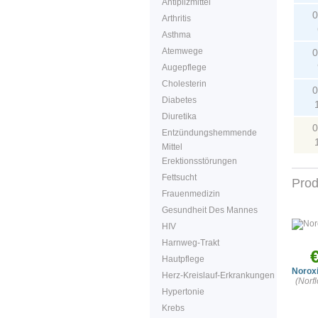
Antipilzmittel
0
Arthritis
Asthma
Atemwege
0
Augepflege
Cholesterin
0
Diabetes
Diuretika
0
Entzündungshemmende
Mittel
Erektionsstörungen
Fettsucht
Prod
Frauenmedizin
Gesundheit Des Mannes
HIV
Harnweg-Trakt
Hautpflege
Norox
Herz-Kreislauf-Erkrankungen
(Norf
Hypertonie
Krebs