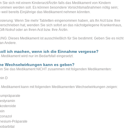
n Sie sich mit einem Kinderarzt/Ärztin falls das Medikament von Kindern
ommen werden soll. Es können besondere Vorsichtsmaßnahmen nötig sein;
 weil bereits Einjährige das Medikament nehmen könnten.
sierung: Wenn Sie mehr Tabletten eingenommen haben, als Ihr Arzt bzw. Ihre
 verschrieben hat, wenden Sie sich sofort an das nächstgelegene Krankenhaus,
ift-Notruf oder an Ihren Arzt bzw. Ihre Ärztin.
G: Dieses Medikament ist ausschließlich für Sie bestimmt. Geben Sie es nicht
 an Andere.
oll ich machen, wenn ich die Einnahme vergesse?
 Medikament wird nur im Bedarfsfall eingesetzt.
he Wechselwirkungen kann es geben?
n Sie das Medikament NICHT zusammen mit folgenden Medikamenten:
min D
 Medikament kann mit folgenden Medikamenten Wechselwirkungen zeigen:
iumpräparate
estyramin
ikosteroide
xin
conazol
esium-Präparate
obarbital